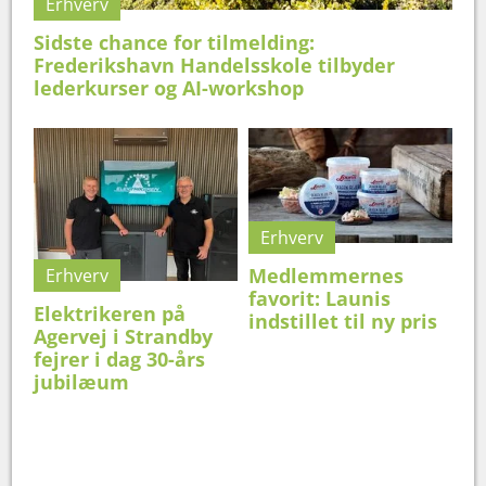
Erhverv
Sidste chance for tilmelding:
Frederikshavn Handelsskole tilbyder
lederkurser og AI-workshop
Erhverv
Medlemmernes
Erhverv
favorit: Launis
Elektrikeren på
indstillet til ny pris
Agervej i Strandby
fejrer i dag 30-års
jubilæum