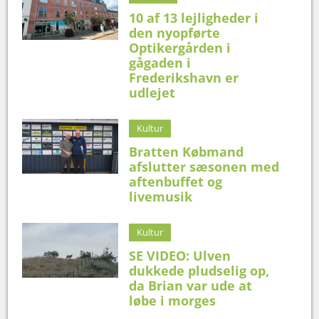
10 af 13 lejligheder i
den nyopførte
Optikergården i
gågaden i
Frederikshavn er
udlejet
Kultur
Bratten Købmand
afslutter sæsonen med
aftenbuffet og
livemusik
Kultur
SE VIDEO: Ulven
dukkede pludselig op,
da Brian var ude at
løbe i morges