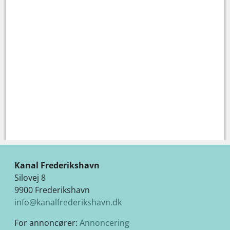
Kanal Frederikshavn
Silovej 8
9900 Frederikshavn
info@kanalfrederikshavn.dk
For annoncører:
Annoncering