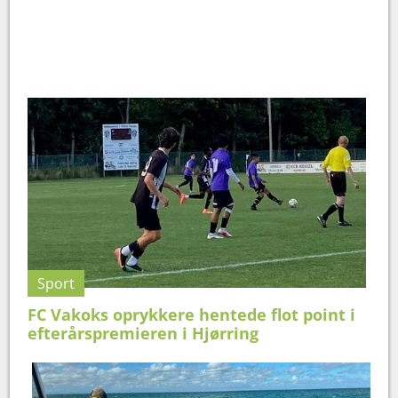
Sport
FC Vakoks oprykkere hentede flot point i
efterårspremieren i Hjørring