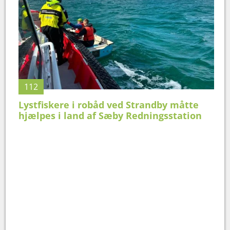
112
Lystfiskere i robåd ved Strandby måtte
hjælpes i land af Sæby Redningsstation