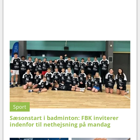
Sport
Sæsonstart i badminton: FBK inviterer
indenfor til nethejsning på mandag