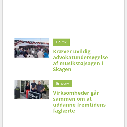
Politik
Kræver uvildig
advokatundersøgelse
af musikstøjsagen i
Skagen
Erhverv
Virksomheder går
sammen om at
uddanne fremtidens
faglærte