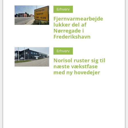
Erhverv
Fjernvarmearbejde
lukker del af
Nørregade i
Frederikshavn
Erhverv
Norisol ruster sig til
næste vækstfase
med ny hovedejer