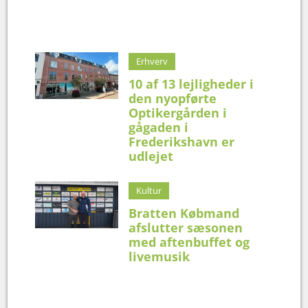
Erhverv
10 af 13 lejligheder i
den nyopførte
Optikergården i
gågaden i
Frederikshavn er
udlejet
Kultur
Bratten Købmand
afslutter sæsonen
med aftenbuffet og
livemusik