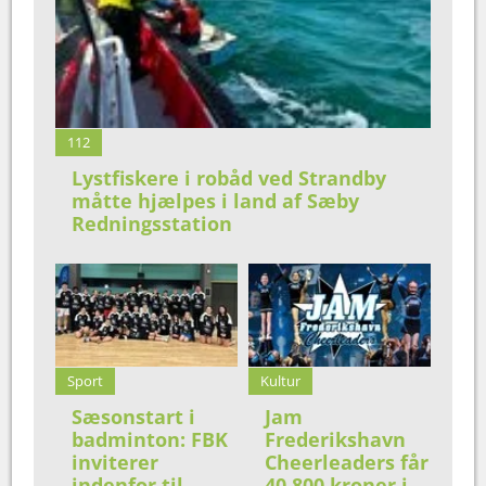
112
Lystfiskere i robåd ved Strandby
måtte hjælpes i land af Sæby
Redningsstation
Sport
Kultur
Sæsonstart i
Jam
badminton: FBK
Frederikshavn
inviterer
Cheerleaders får
indenfor til
40.800 kroner i