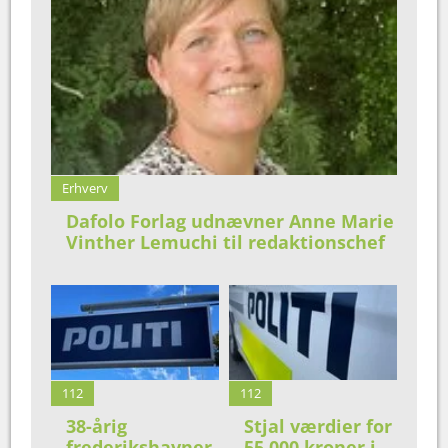
Erhverv
Dafolo Forlag udnævner Anne Marie
Vinther Lemuchi til redaktionschef
112
112
38-årig
Stjal værdier for
frederikshavner
55.000 kroner i