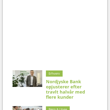
Erhverv
Nordjyske Bank
opjusterer efter
travlt halvår med
flere kunder
Børn & Unge