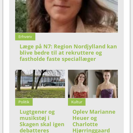
Erhverv
Læge på N7: Region Nordjylland kan
blive bedre til at rekruttere og
fastholde faste speciallæger
Politik
Kultur
Lugtgener og
Oplev Marianne
musikstøj i
Heuer og
Skagen skal igen
Charlotte
debatteres
Hjørringgaard