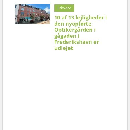
Erhverv
10 af 13 lejligheder i
den nyopførte
Optikergården i
gågaden i
Frederikshavn er
udlejet