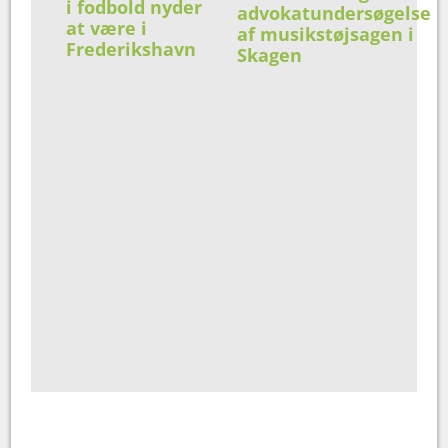
i fodbold nyder
advokatundersøgelse
at være i
af musikstøjsagen i
Frederikshavn
Skagen