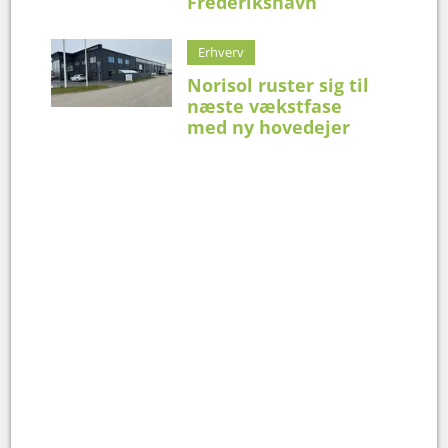
Frederikshavn
Erhverv
Norisol ruster sig til
næste vækstfase
med ny hovedejer