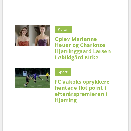
Kultur
Oplev Marianne
Heuer og Charlotte
Hjørringgaard Larsen
i Abildgård Kirke
Sport
FC Vakoks oprykkere
hentede flot point i
efterårspremieren i
Hjørring