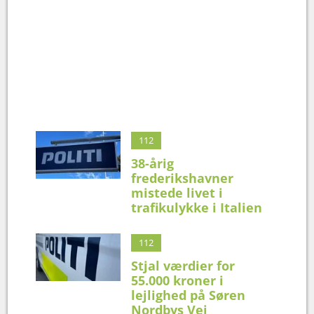
112
38-årig
frederikshavner
mistede livet i
trafikulykke i Italien
112
Stjal værdier for
55.000 kroner i
lejlighed på Søren
Nordbys Vej