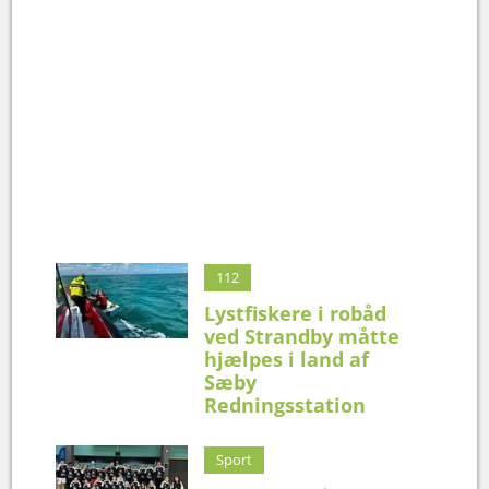
112
Lystfiskere i robåd
ved Strandby måtte
hjælpes i land af
Sæby
Redningsstation
Sport