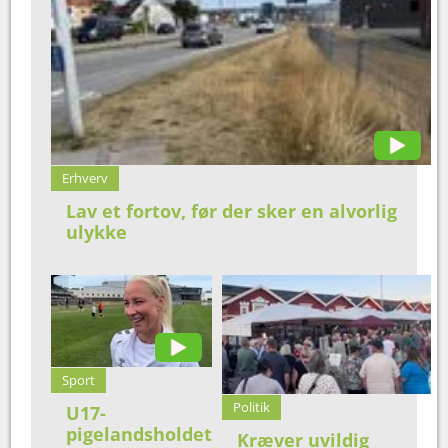
Erhverv
Lav et fortov, før der sker en alvorlig
ulykke
Sport
Politik
U17-
pigelandsholdet
Kræver uvildig