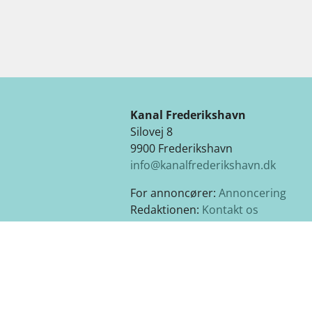
Kanal Frederikshavn
Silovej 8
9900 Frederikshavn
info@kanalfrederikshavn.dk
For annoncører:
Annoncering
Redaktionen:
Kontakt os
Cookie