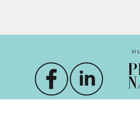
Vi 
 indstillinger
-
Betingelser
-
Nyhedsbrev
-
Om Kanal Frederi