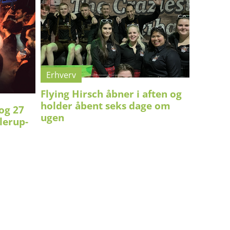
Erhverv
Flying Hirsch åbner i aften og
holder åbent seks dage om
og 27
ugen
lerup-