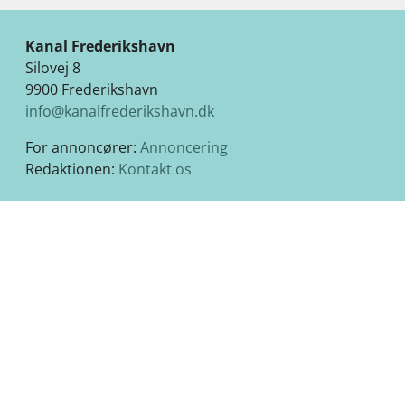
Kanal Frederikshavn
Silovej 8
9900 Frederikshavn
info@kanalfrederikshavn.dk
For annoncører:
Annoncering
Redaktionen:
Kontakt os