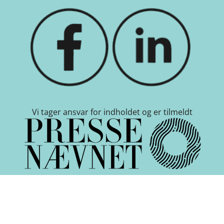
Vi tager ansvar for indholdet og er tilmeldt
Cookie indstillinger
-
Betingelser
-
Nyhedsbrev
-
Om
Kanal Frederikshavn