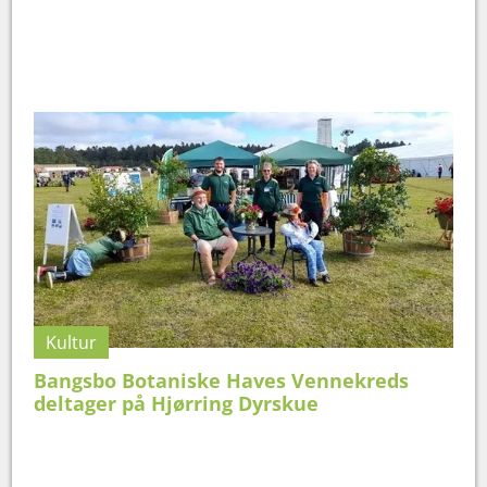
Kultur
Bangsbo Botaniske Haves Vennekreds
deltager på Hjørring Dyrskue