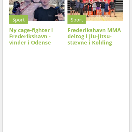
Sport
Sport
Ny cage-fighter i
Frederikshavn MMA
Frederikshavn -
deltog i jiu-jitsu-
vinder i Odense
stævne i Kolding