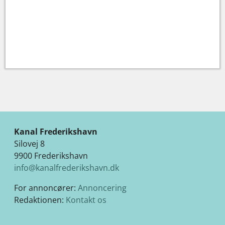
Kanal Frederikshavn
Silovej 8
9900 Frederikshavn
info@kanalfrederikshavn.dk
For annoncører:
Annoncering
Redaktionen:
Kontakt os