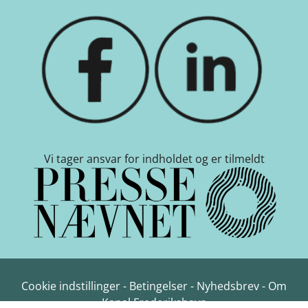
Vi tager ansvar for indholdet og er tilmeldt
Cookie indstillinger
-
Betingelser
-
Nyhedsbrev
-
Om
Kanal Frederikshavn