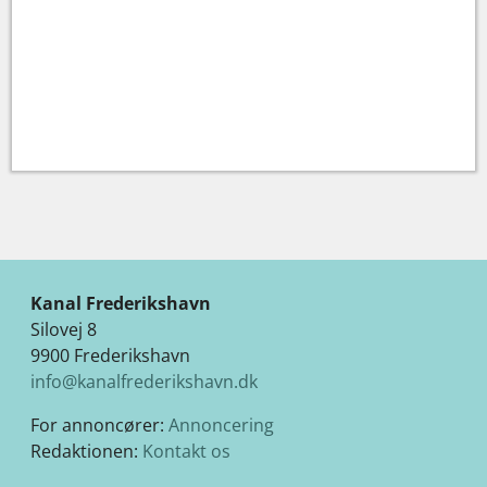
Kanal Frederikshavn
Silovej 8
9900 Frederikshavn
info@kanalfrederikshavn.dk
For annoncører:
Annoncering
Redaktionen:
Kontakt os