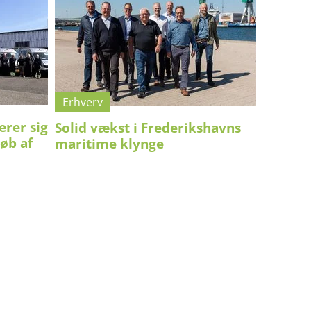
Erhverv
erer sig
Solid vækst i Frederikshavns
øb af
maritime klynge