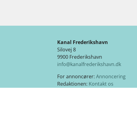
Kanal Frederikshavn
Silovej 8
9900 Frederikshavn
info@kanalfrederikshavn.dk
For annoncører:
Annoncering
Redaktionen:
Kontakt os
Cookie