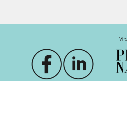
Vi 
 indstillinger
-
Betingelser
-
Nyhedsbrev
-
Om Kanal Frederi