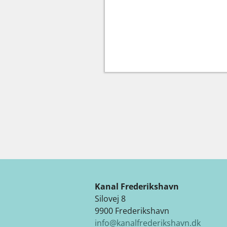
Kanal Frederikshavn
Silovej 8
9900 Frederikshavn
info@kanalfrederikshavn.dk