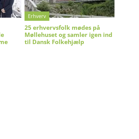
Erhverv
25 erhvervsfolk mødes på
de
Møllehuset og samler igen ind
ime
til Dansk Folkehjælp