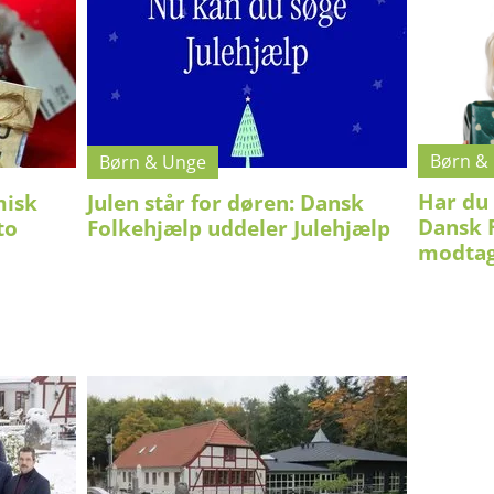
Børn &
Børn & Unge
Har du 
misk
Julen står for døren: Dansk
Dansk F
to
Folkehjælp uddeler Julehjælp
modtag