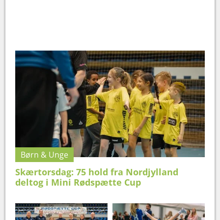
Børn & Unge
Skærtorsdag: 75 hold fra Nordjylland
deltog i Mini Rødspætte Cup