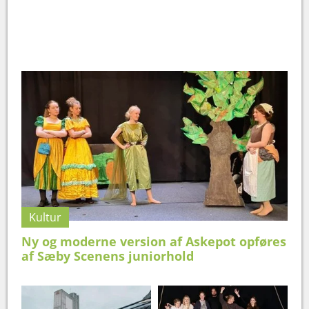
Kultur
Ny og moderne version af Askepot opføres
af Sæby Scenens juniorhold