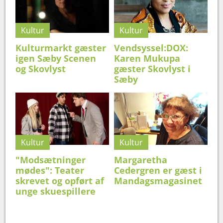
Kultur
Kultur
Kulturmarkt gæster
Vendsyssel:DOX:
igen Sæby Scenen
Karen Mukupa
og Skovlyst
gæster Skovlyst i
Sæby
Kultur
Kultur
"Modsætninger
Margaretha
mødes": Teater
Cedergren er gæst i
skrevet og opført af
Mandagsmagasinet
unge skuespillere