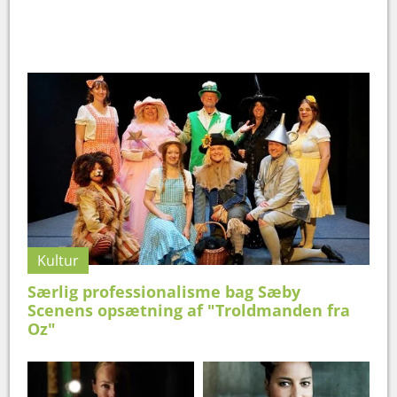
Kultur
Særlig professionalisme bag Sæby
Scenens opsætning af "Troldmanden fra
Oz"