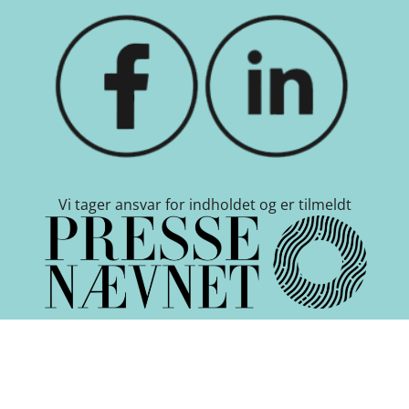
Vi tager ansvar for indholdet og er tilmeldt
Cookie indstillinger
-
Betingelser
-
Nyhedsbrev
-
Om
Kanal Frederikshavn