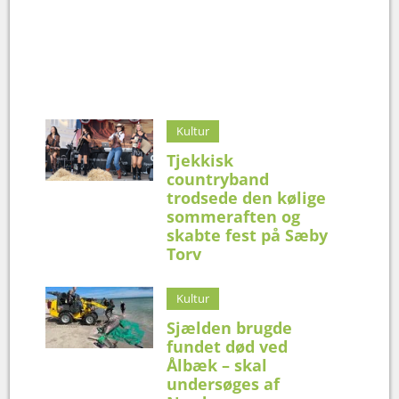
Kultur
Tjekkisk
countryband
trodsede den kølige
sommeraften og
skabte fest på Sæby
Torv
Kultur
Sjælden brugde
fundet død ved
Ålbæk – skal
undersøges af