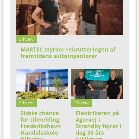
Erhverv
MARTEC styrker rekrutteringen af
fremtidens skibsingeniører
Erhverv
Erhverv
Sidste chance
Elektrikeren på
for tilmelding:
Agervej i
Frederikshavn
Strandby fejrer i
Handelsskole
dag 30-års