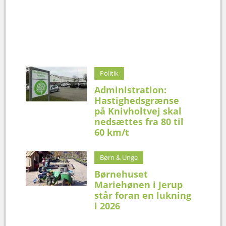
Politik
Administration:
Hastighedsgrænse
på Knivholtvej skal
nedsættes fra 80 til
60 km/t
Børn & Unge
Børnehuset
Mariehønen i Jerup
står foran en lukning
i 2026