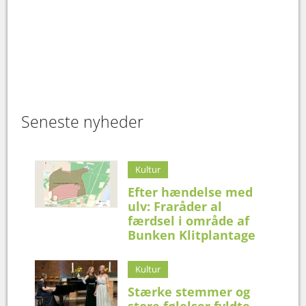
Seneste nyheder
Kultur
Efter hændelse med
ulv: Fraråder al
færdsel i område af
Bunken Klitplantage
Kultur
Stærke stemmer og
store følelser fyldte