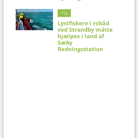
112
Lystfiskere i robåd
ved Strandby måtte
hjælpes i land af
Sæby
Redningsstation