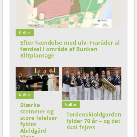
Kultur
Efter hændelse med ulv: Fraråder al
færdsel i område af Bunken
Klitplantage
Kultur
Stærke
Kultur
stemmer og
Tordenskioldgarden
store følelser
fylder 70 år – og det
fyldte
skal fejres
Abildgård