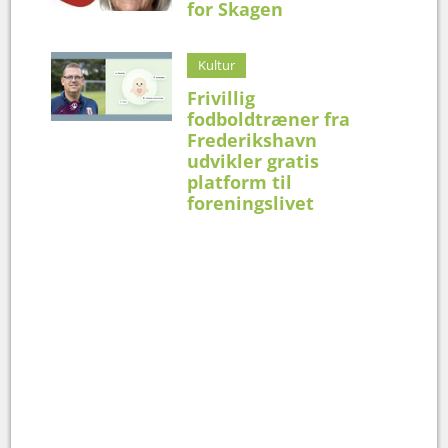
for Skagen
Kultur
Frivillig
fodboldtræner fra
Frederikshavn
udvikler gratis
platform til
foreningslivet