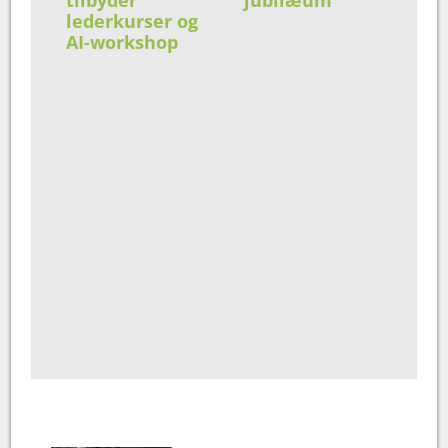
tilbyder
jubilæum
lederkurser og
AI-workshop