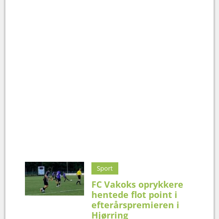
Sport
FC Vakoks oprykkere
hentede flot point i
efterårspremieren i
Hjørring