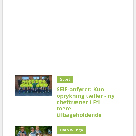
Sport
SEIF-anfører: Kun
oprykning tæller - ny
cheftræner i FfI
mere
tilbageholdende
Børn & Unge