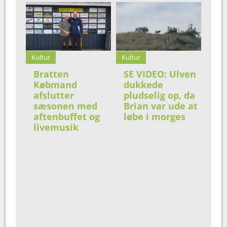
Kultur
Kultur
Bratten
SE VIDEO: Ulven
Købmand
dukkede
afslutter
pludselig op, da
sæsonen med
Brian var ude at
aftenbuffet og
løbe i morges
livemusik