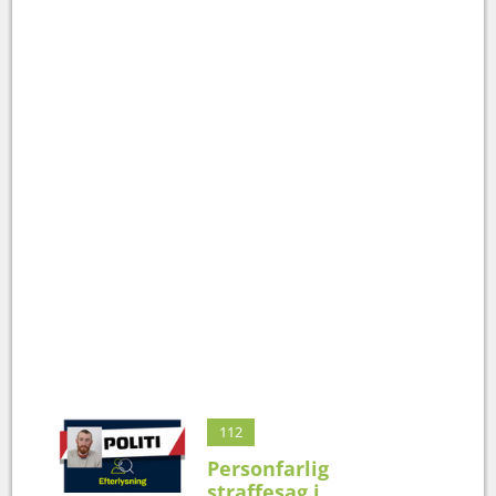
112
Personfarlig
straffesag i