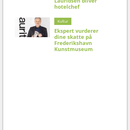
Lauridsen bliver
hotelchef
Kultur
Ekspert vurderer
dine skatte på
Frederikshavn
Kunstmuseum