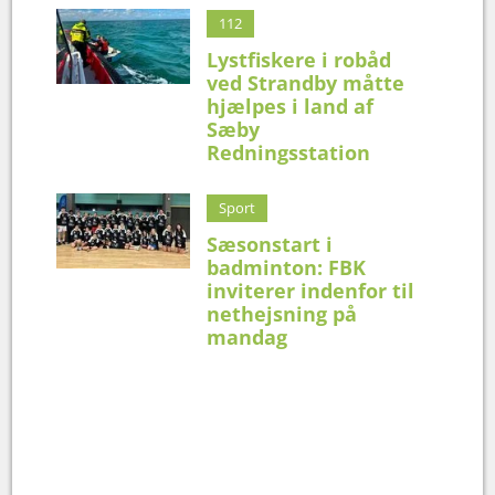
112
Lystfiskere i robåd
ved Strandby måtte
hjælpes i land af
Sæby
Redningsstation
Sport
Sæsonstart i
badminton: FBK
inviterer indenfor til
nethejsning på
mandag