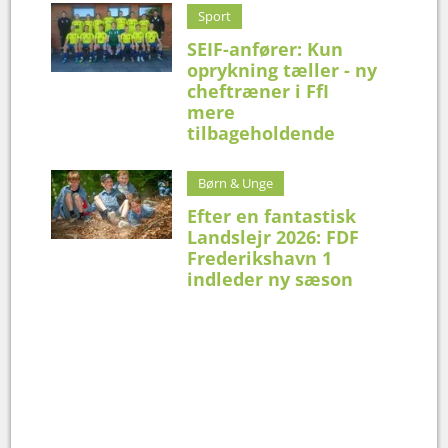
Sport
SEIF-anfører: Kun
oprykning tæller - ny
cheftræner i FfI
mere
tilbageholdende
Børn & Unge
Efter en fantastisk
Landslejr 2026: FDF
Frederikshavn 1
indleder ny sæson