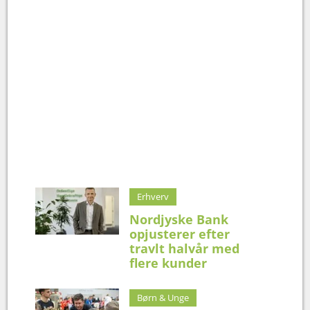
Erhverv
Nordjyske Bank
opjusterer efter
travlt halvår med
flere kunder
Børn & Unge