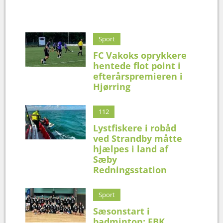
Sport
FC Vakoks oprykkere
hentede flot point i
efterårspremieren i
Hjørring
112
Lystfiskere i robåd
ved Strandby måtte
hjælpes i land af
Sæby
Redningsstation
Sport
Sæsonstart i
badminton: FBK