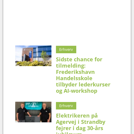
Erhverv
Sidste chance for
tilmelding:
Frederikshavn
Handelsskole
tilbyder lederkurser
og AI-workshop
Erhverv
Elektrikeren på
Agervej i Strandby
fejrer i dag 30-års