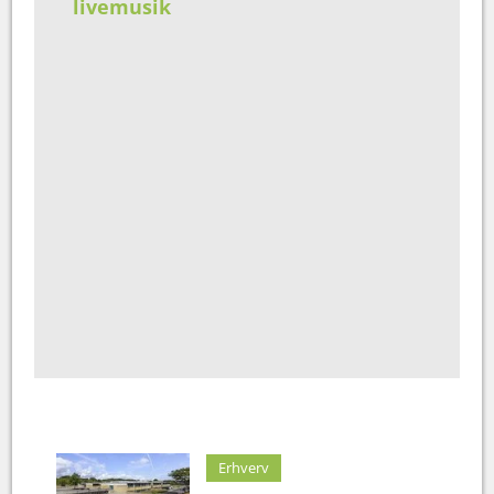
livemusik
Erhverv