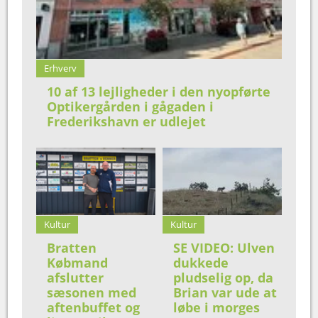
Erhverv
10 af 13 lejligheder i den nyopførte
Optikergården i gågaden i
Frederikshavn er udlejet
Kultur
Kultur
Bratten
SE VIDEO: Ulven
Købmand
dukkede
afslutter
pludselig op, da
sæsonen med
Brian var ude at
aftenbuffet og
løbe i morges