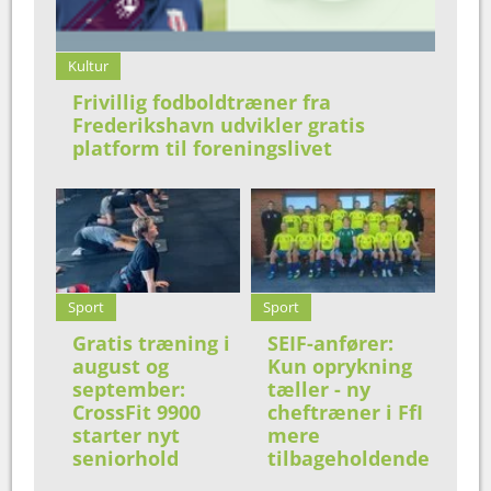
Kultur
Frivillig fodboldtræner fra
Frederikshavn udvikler gratis
platform til foreningslivet
Sport
Sport
Gratis træning i
SEIF-anfører:
august og
Kun oprykning
september:
tæller - ny
CrossFit 9900
cheftræner i FfI
starter nyt
mere
seniorhold
tilbageholdende