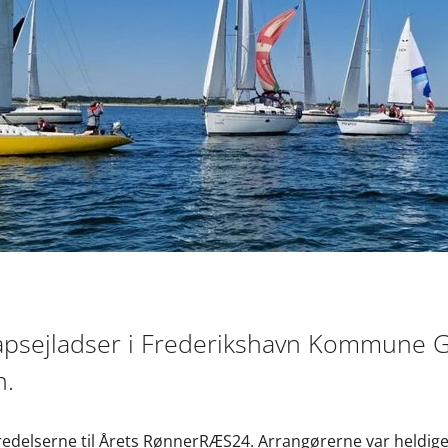
 kapsejladser i Frederikshavn Kommune G
n.
beredelserne til Årets RønnerRÆS24. Arrangørerne var heldi