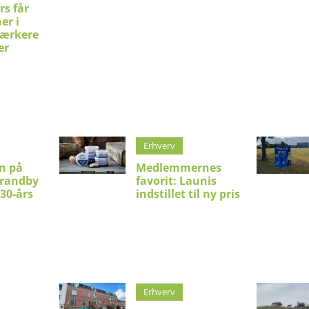
rs får
er i
stærkere
er
Erhverv
en på
Medlemmernes
trandby
favorit: Launis
 30-års
indstillet til ny pris
Erhverv