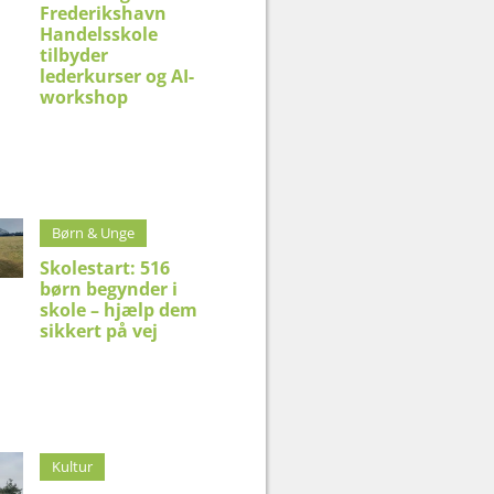
Frederikshavn
Handelsskole
tilbyder
lederkurser og AI-
workshop
Børn & Unge
Skolestart: 516
børn begynder i
skole – hjælp dem
sikkert på vej
Kultur