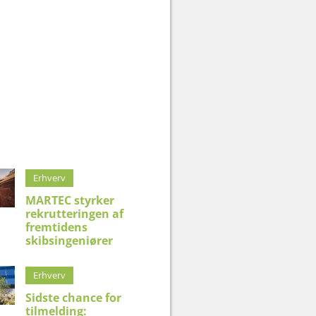
Erhverv
MARTEC styrker
rekrutteringen af
fremtidens
skibsingeniører
Erhverv
Sidste chance for
tilmelding: