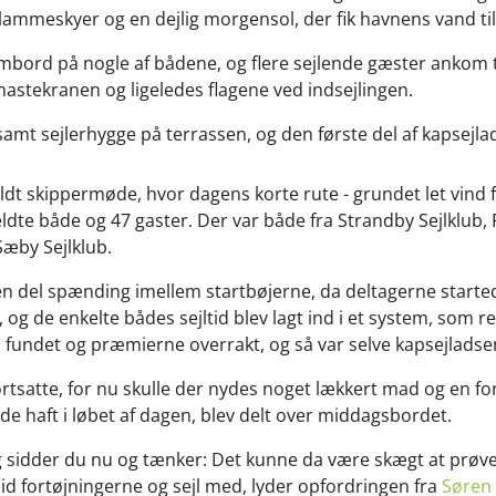
ammeskyer og en dejlig morgensol, der fik havnens vand til 
mbord på nogle af bådene, og flere sejlende gæster ankom 
astekranen og ligeledes flagene ved indsejlingen.
samt sejlerhygge på terrassen, og den første del af kapsejla
oldt skippermøde, hvor dagens korte rute - grundet let vind f
eldte både og 47 gaster. Der var både fra Strandby Sejlklu
Sæby Sejlklub.
r en del spænding imellem startbøjerne, da deltagerne starte
, og de enkelte bådes sejltid blev lagt ind i et system, som
fundet og præmierne overrakt, og så var selve kapsejladsen
ortsatte, for nu skulle der nydes noget lækkert mad og en fo
vde haft i løbet af dagen, blev delt over middagsbordet.
og sidder du nu og tænker: Det kunne da være skægt at prøve
smid fortøjningerne og sejl med, lyder opfordringen fra
Søren