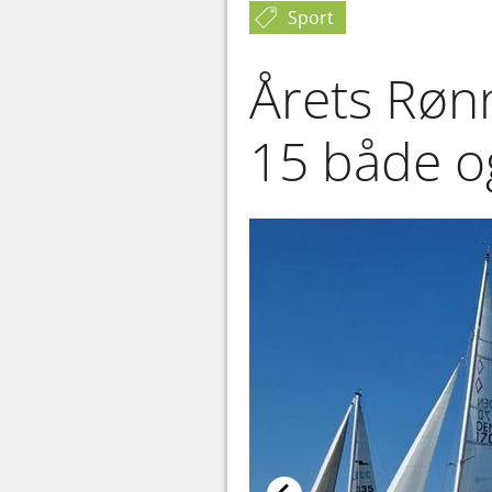
Sport
Årets Røn
15 både o