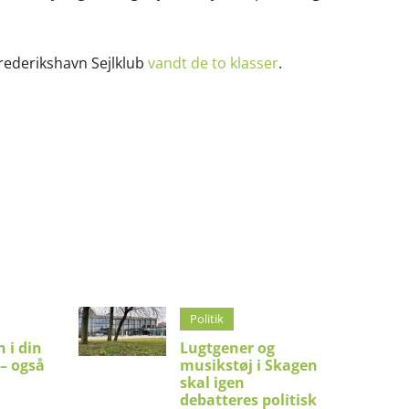
Frederikshavn Sejlklub
vandt de to klasser
.
Politik
 i din
Lugtgener og
 – også
musikstøj i Skagen
skal igen
debatteres politisk