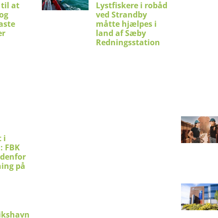
til at
Lystfiskere i robåd
 og
ved Strandby
aste
måtte hjælpes i
er
land af Sæby
Redningsstation
 i
: FBK
ndenfor
ning på
ikshavn