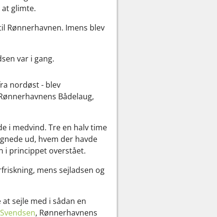
at glimte.
til Rønnerhavnen. Imens blev
dsen var i gang.
ra nordøst - blev
b, Rønnerhavnens Bådelaug,
de i medvind. Tre en halv time
 regnede ud, hvem der havde
 i princippet overstået.
rfriskning, mens sejladsen og
 at sejle med i sådan en
 Svendsen
, Rønnerhavnens