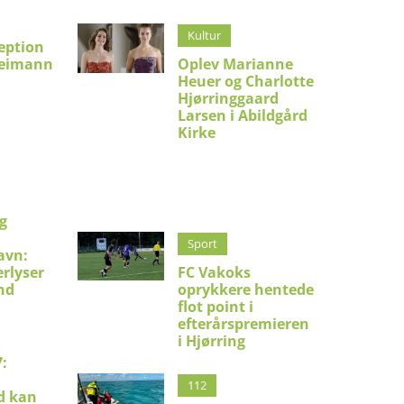
Kultur
eption
Reimann
Oplev Marianne
Heuer og Charlotte
Hjørringgaard
Larsen i Abildgård
Kirke
g
Sport
avn:
erlyser
FC Vakoks
nd
oprykkere hentede
flot point i
efterårspremieren
i Hjørring
:
112
d kan