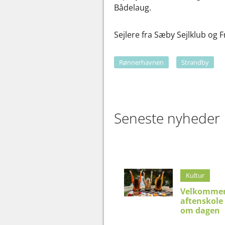
Bådelaug.
Sejlere fra Sæby Sejlklub og 
Rønnerhavnen
Strandby
Seneste nyheder
Kultur
Velkommen
aftenskole
om dagen