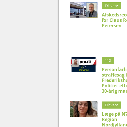
Erhverv
Afskedsrec
for Claus 
Petersen
112
Personfarli
straffesag i
Frederiksh
Politiet eft
30-årig ma
Erhverv
Læge på N7
Region
Nordjyllan