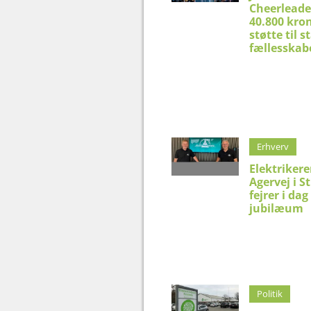
Cheerleade
40.800 kron
støtte til 
fællesskab
Erhverv
Elektriker
Agervej i S
fejrer i dag
jubilæum
Politik