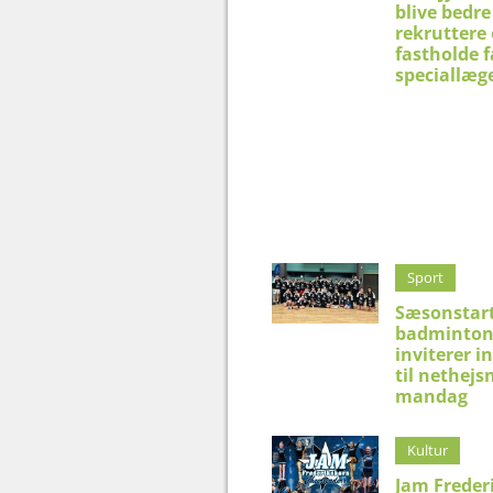
blive bedre 
rekruttere
fastholde f
speciallæg
Sport
Sæsonstart
badminton
inviterer i
til nethejs
mandag
Kultur
Jam Freder