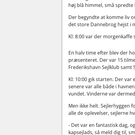
høj blå himmel, små spredte l
Der begyndte at komme liv o
det store Dannebrog hejst i m
Kl: 8:00 var der morgenkaffe 
En halv time efter blev der h
præsenteret. Der var 15 tilm
Frederikshavn Sejlklub samt 
Kl: 10:00 gik starten. Der va
senere var alle både i havnen
vundet. Vinderne var dermed 
Men ikke helt. Sejlerhyggen f
alle de oplevelser, sejlerne h
- Det var en fantastisk dag, 
kapsejlads, så meld dig til, 