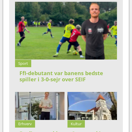
Sport
FfI-debutant var banens bedste
spiller i 3-0-sejr over SEIF
Erhverv
Kultur