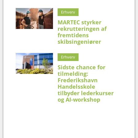
Erhverv
MARTEC styrker
rekrutteringen af
fremtidens
skibsingeniører
Erhverv
Sidste chance for
tilmelding:
Frederikshavn
Handelsskole
tilbyder lederkurser
og AI-workshop