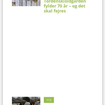
Tordenskioldgarden
fylder 70 år – og det
skal fejres
112