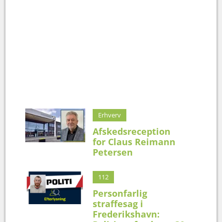
Erhverv
Afskedsreception
for Claus Reimann
Petersen
112
Personfarlig
straffesag i
Frederikshavn: