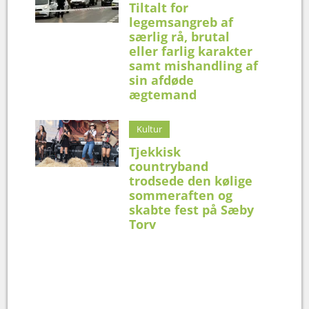
Tiltalt for
legemsangreb af
særlig rå, brutal
eller farlig karakter
samt mishandling af
sin afdøde
ægtemand
Kultur
Tjekkisk
countryband
trodsede den kølige
sommeraften og
skabte fest på Sæby
Torv