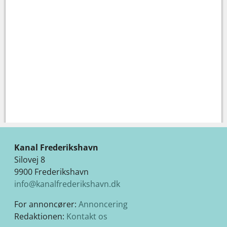
Kanal Frederikshavn
Silovej 8
9900 Frederikshavn
info@kanalfrederikshavn.dk
For annoncører:
Annoncering
Redaktionen:
Kontakt os