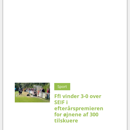
Sport
FfI vinder 3-0 over
SEIF i
efterårspremieren
for øjnene af 300
tilskuere