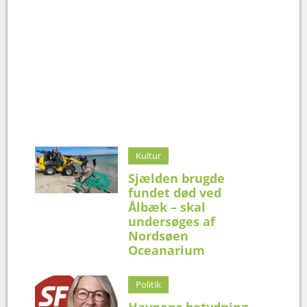
Kultur
Sjælden brugde
fundet død ved
Ålbæk – skal
undersøges af
Nordsøen
Oceanarium
Politik
Havnens betydning