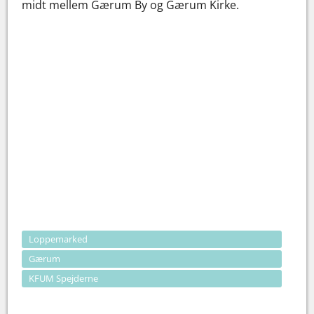
midt mellem Gærum By og Gærum Kirke.
Loppemarked
Gærum
KFUM Spejderne