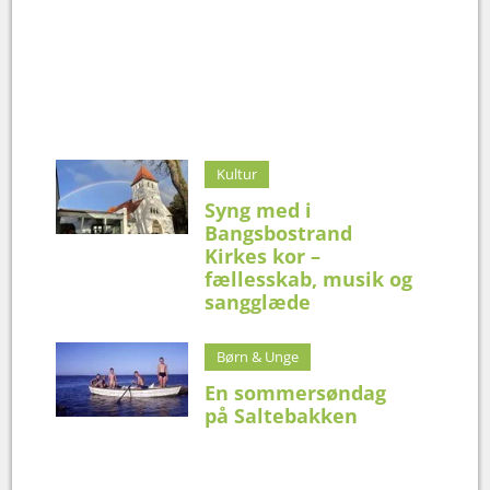
Kultur
Syng med i
Bangsbostrand
Kirkes kor –
fællesskab, musik og
sangglæde
Børn & Unge
En sommersøndag
på Saltebakken