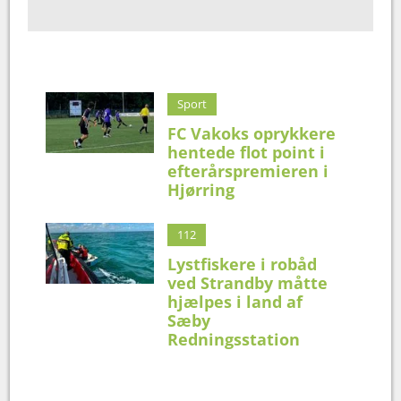
Sport
FC Vakoks oprykkere
hentede flot point i
efterårspremieren i
Hjørring
112
Lystfiskere i robåd
ved Strandby måtte
hjælpes i land af
Sæby
Redningsstation