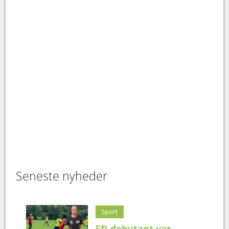
Seneste nyheder
Sport
FfI-debutant var