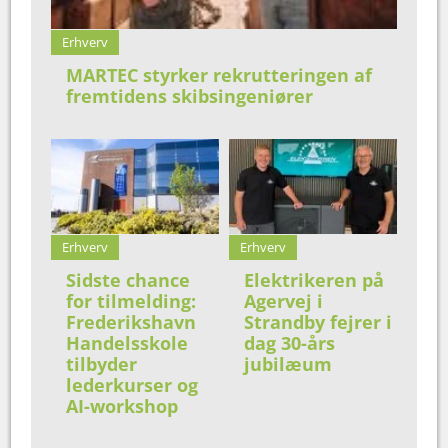
Erhverv
MARTEC styrker rekrutteringen af
fremtidens skibsingeniører
Erhverv
Erhverv
Sidste chance
Elektrikeren på
for tilmelding:
Agervej i
Frederikshavn
Strandby fejrer i
Handelsskole
dag 30-års
tilbyder
jubilæum
lederkurser og
AI-workshop