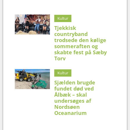
Kultur
Tjekkisk
countryband
trodsede den kølige
sommeraften og
skabte fest på Sæby
Torv
Kultur
Sjælden brugde
fundet død ved
Ålbæk – skal
undersøges af
Nordsøen
Oceanarium