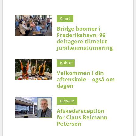
Sport
Bridge boomer i
Frederikshavn: 96
deltagere tilmeldt
jubilæumsturnering
Kultur
Velkommen i din
aftenskole – også om
dagen
Erhverv
Afskedsreception
for Claus Reimann
Petersen