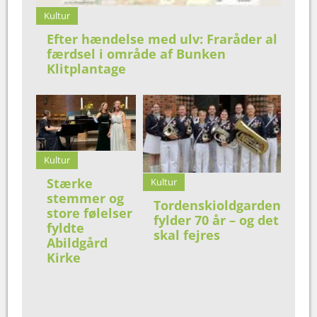
Kultur
Efter hændelse med ulv: Fraråder al
færdsel i område af Bunken
Klitplantage
Kultur
Stærke
Kultur
stemmer og
Tordenskioldgarden
store følelser
fylder 70 år – og det
fyldte
skal fejres
Abildgård
Kirke