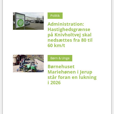
Politik
Administration:
Hastighedsgrænse
på Knivholtvej skal
nedsættes fra 80 til
60 km/t
Børn & Unge
Børnehuset
Mariehønen i Jerup
står foran en lukning
i 2026