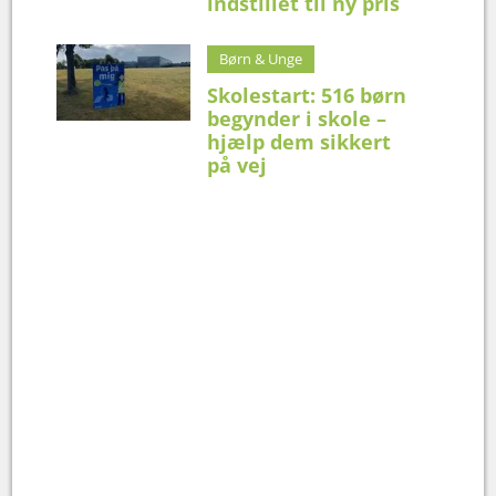
indstillet til ny pris
Børn & Unge
Skolestart: 516 børn
begynder i skole –
hjælp dem sikkert
på vej