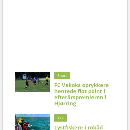
Sport
FC Vakoks oprykkere
hentede flot point i
efterårspremieren i
Hjørring
112
Lystfiskere i robåd