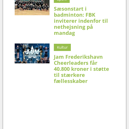
Sæsonstart i
badminton: FBK
inviterer indenfor til
nethejsning på
mandag
Kultur
Jam Frederikshavn
Cheerleaders får
40.800 kroner i støtte
til stærkere
fællesskaber