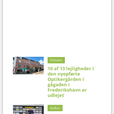
Erhverv
10 af 13 lejligheder i
den nyopførte
Optikergården i
gågaden i
Frederikshavn er
udlejet
Kultur