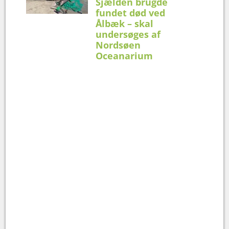
Sjælden brugde
fundet død ved
Ålbæk – skal
undersøges af
Nordsøen
Oceanarium