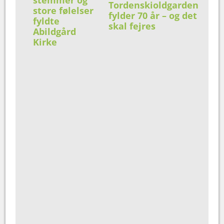
stemmer og
Tordenskioldgarden
store følelser
fylder 70 år – og det
fyldte
skal fejres
Abildgård
Kirke