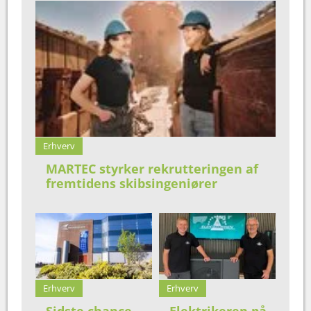
Erhverv
MARTEC styrker rekrutteringen af
fremtidens skibsingeniører
Erhverv
Erhverv