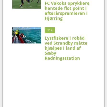
FC Vakoks oprykkere
hentede flot point i
efterårspremieren i
Hjørring
112
Lystfiskere i robåd
ved Strandby måtte
hjælpes i land af
Sæby
Redningsstation