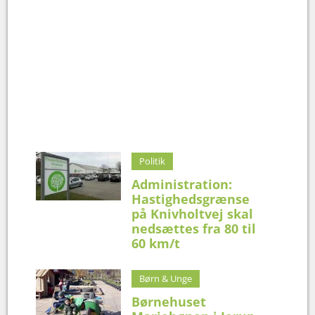
Politik
Administration:
Hastighedsgrænse
på Knivholtvej skal
nedsættes fra 80 til
60 km/t
Børn & Unge
Børnehuset