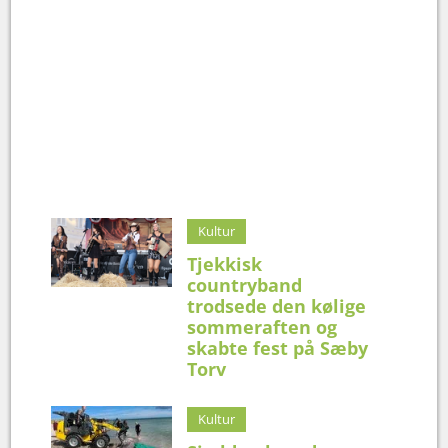
Kultur
Tjekkisk
countryband
trodsede den kølige
sommeraften og
skabte fest på Sæby
Torv
Kultur