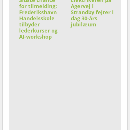
Sidste chance
Elektrikeren på
for tilmelding:
Agervej i
Frederikshavn
Strandby fejrer i
Handelsskole
dag 30-års
tilbyder
jubilæum
lederkurser og
AI-workshop