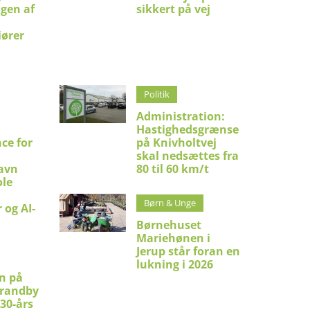
ngen af
sikkert på vej
iører
Politik
Administration:
Hastighedsgrænse
ce for
på Knivholtvej
skal nedsættes fra
avn
80 til 60 km/t
le
Børn & Unge
 og AI-
Børnehuset
Mariehønen i
Jerup står foran en
lukning i 2026
en på
trandby
 30-års