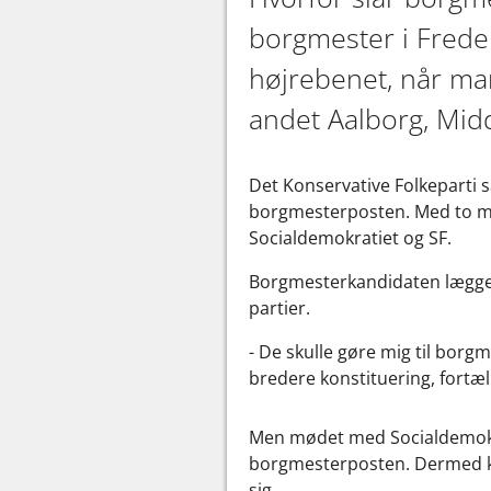
borgmester i Frede
højrebenet, når man
andet Aalborg, Midd
Det Konservative Folkeparti sa
borgmesterposten. Med to m
Socialdemokratiet og SF.
Borgmesterkandidaten lægger 
partier.
- De skulle gøre mig til borgm
bredere konstituering, fortæl
Men mødet med Socialdemokrat
borgmesterposten. Dermed kunn
sig.