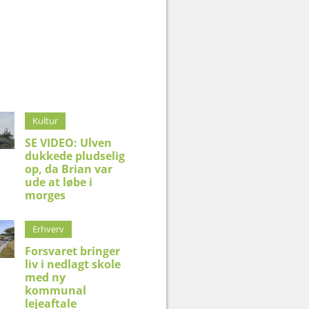
Kultur
SE VIDEO: Ulven
dukkede pludselig
op, da Brian var
ude at løbe i
morges
Erhverv
Forsvaret bringer
liv i nedlagt skole
med ny
kommunal
lejeaftale