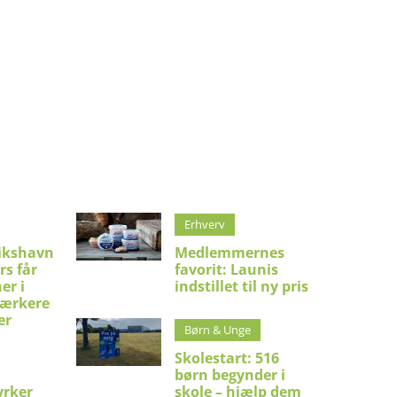
Erhverv
ikshavn
Medlemmernes
rs får
favorit: Launis
er i
indstillet til ny pris
stærkere
er
Børn & Unge
Skolestart: 516
børn begynder i
yrker
skole – hjælp dem