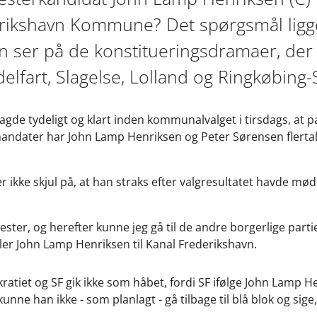
rikshavn Kommune? Det spørgsmål ligger
 ser på de konstitueringsdramaer, der 
elfart, Slagelse, Lolland og Ringkøbing-
gde tydeligt og klart inden kommunalvalget i tirsdags, at par
andater har John Lamp Henriksen og Peter Sørensen fler
ikke skjul på, at han straks efter valgresultatet havde mø
ester, og herefter kunne jeg gå til de andre borgerlige parti
ler John Lamp Henriksen til Kanal Frederikshavn.
iet og SF gik ikke som håbet, fordi SF ifølge John Lamp 
e han ikke - som planlagt - gå tilbage til blå blok og sige,