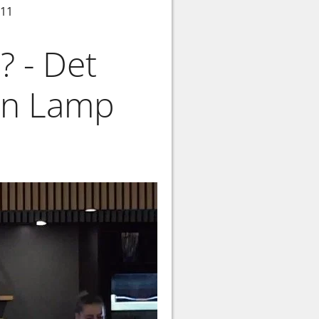
.11
? - Det
ohn Lamp