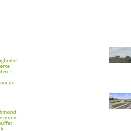
ligheder
førte
den i
avn er
øbmand
sæsonen
uffet
ik