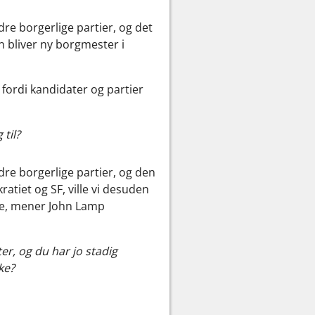
re borgerlige partier, og det
an bliver ny borgmester i
 fordi kandidater og partier
 til?
dre borgerlige partier, og den
atiet og SF, ville vi desuden
erne, mener John Lamp
r, og du har jo stadig
ke?