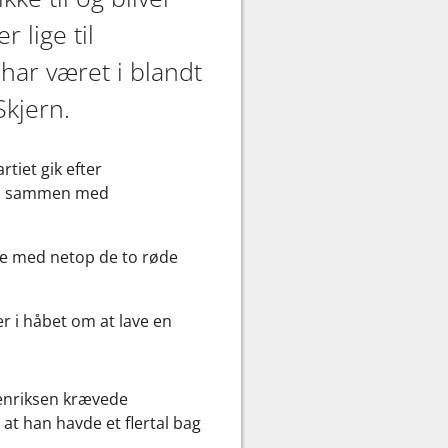
 lige til
har været i blandt
Skjern.
tiet gik efter
tal sammen med
de med netop de to røde
er i håbet om at lave en
Henriksen krævede
 at han havde et flertal bag