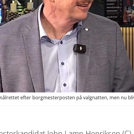
ålrettet efter borgmesterposten på valgnatten, men nu bliv
sterkandidat John Lamp Henriksen (C) ik