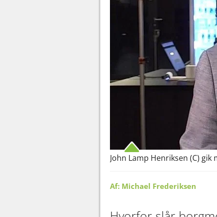
John Lamp Henriksen (C) gik m
Af: Michael Frederiksen
Hvorfor slår borgme