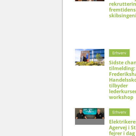
rekrutteri
fremtidens
skibsingen
Erhverv
Sidste chan
tilmelding:
Frederiksh
Handelssko
tilbyder
lederkurser
workshop
Erhverv
Elektriker
Agervej i S
fejrer i dag