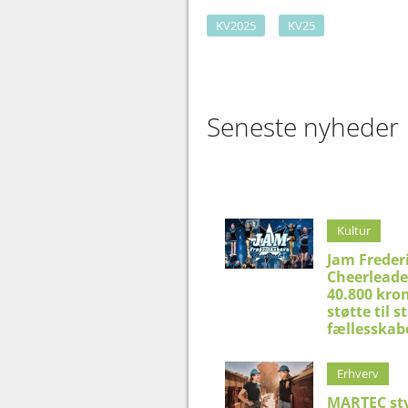
KV2025
KV25
Seneste nyheder
Kultur
Jam Freder
Cheerleade
40.800 kron
støtte til 
fællesskab
Erhverv
MARTEC st