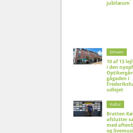
jubilæum
Erhverv
10 af 13 lej
i den nyop
Optikergår
gågaden i
Frederiksh
udlejet
Kultur
Bratten K
afslutter 
med aftenb
og livemus