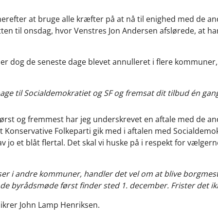
refter at bruge alle kræfter på at nå til enighed med de and
atten til onsdag, hvor Venstres Jon Andersen afslørede, at h
 er dog de seneste dage blevet annulleret i flere kommuner,
bage til Socialdemokratiet og SF og fremsat dit tilbud én gang
l. Først og fremmest har jeg underskrevet en aftale med de an
et Konservative Folkeparti gik med i aftalen med Socialdemokr
av jo et blåt flertal. Det skal vi huske på i respekt for vælg
ser i andre kommuner, handler det vel om at blive borgmeste
de byrådsmøde først finder sted 1. december. Frister det ik
rsikrer John Lamp Henriksen.