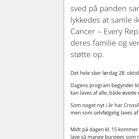
sved på panden saml
lykkedes at samle i
Cancer – Every Rep 
deres familie og ve
støtte op.
Det hele sker lørdag 28. okt
Dagens program begynder kl. 
kan laves af alle, både øvede
Som noget nyt i år har Cross
men som selvfølgelig laves af
Midt på dagen kl. 15 kommer de
lave så mange burpees som mu