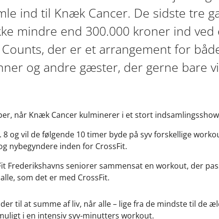
e ind til Knæk Cancer. De sidste tre g
kke mindre end 300.000 kroner ind ved 
Counts, der er et arrangement for både 
nner og andre gæster, der gerne bare vi
ober, når Knæk Cancer kulminerer i et stort indsamlingsshow
8 og vil de følgende 10 timer byde på syv forskellige work
 og nybegyndere inden for CrossFit.
Fit Frederikshavns seniorer sammensat en workout, der passe
 alle, som det er med CrossFit.
r til at summe af liv, når alle – lige fra de mindste til de æl
ligt i en intensiv syv-minutters workout.