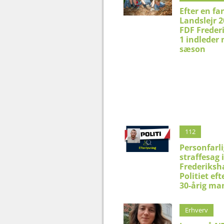
Efter en fa
Landslejr 2
FDF Freder
1 indleder 
sæson
112
Personfarli
straffesag i
Frederiksh
Politiet eft
30-årig ma
Erhverv