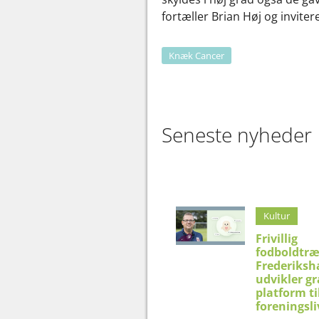
fortæller Brian Høj og invitere
Knæk Cancer
Seneste nyheder
Kultur
Frivillig
fodboldtræ
Frederiksh
udvikler gr
platform ti
foreningsli