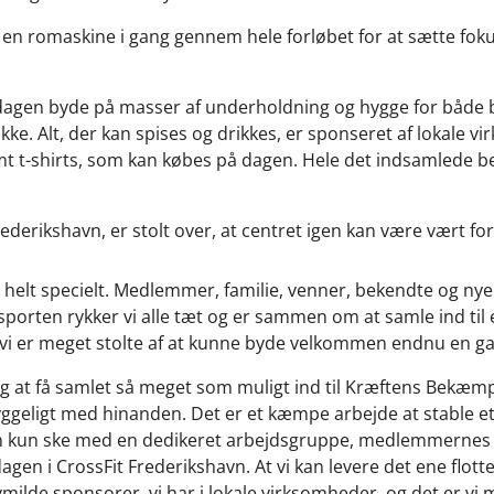
e en romaskine i gang gennem hele forløbet for at sætte foku
l dagen byde på masser af underholdning og hygge for både
kke. Alt, der kan spises og drikkes, er sponseret af lokale
t t-shirts, som kan købes på dagen. Hele det indsamlede b
rederikshavn, er stolt over, at centret igen kan være vært fo
et helt specielt. Medlemmer, familie, venner, bekendte og n
rten rykker vi alle tæt og er sammen om at samle ind til 
g vi er meget stolte af at kunne byde velkommen endnu en g
ig at få samlet så meget som muligt ind til Kræftens Bekæmp
eligt med hinanden. Det er et kæmpe arbejde at stable et
n kun ske med en dedikeret arbejdsgruppe, medlemmernes fr
gen i CrossFit Frederikshavn. At vi kan levere det ene flotte
vmilde sponsorer, vi har i lokale virksomheder, og det er vi