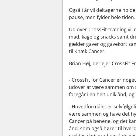
Også i år vil deltagerne hold
pause, men fylder hele tiden.
Ud over CrossFit-træning vi
mad, kage og snacks samt dri
gælder gaver og gavekort sam
til Knæk Cancer.
Brian Høj, der ejer CrossFit F
- CrossFit for Cancer er nog
udover at være sammen om spo
foregår i en helt unik ånd, o
- Hovedformålet er selvfølgel
være sammen og have det hygg
Cancer på benene, og det ka
ånd, som også hører til hverda
skyldes i høj grad også de ga