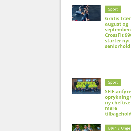
Sport
Gratis træn
august og
september
CrossFit 99
starter nyt
seniorhold
Sport
SEIF-anfør
oprykning t
ny cheftræn
mere
tilbagehol
Børn & Unge