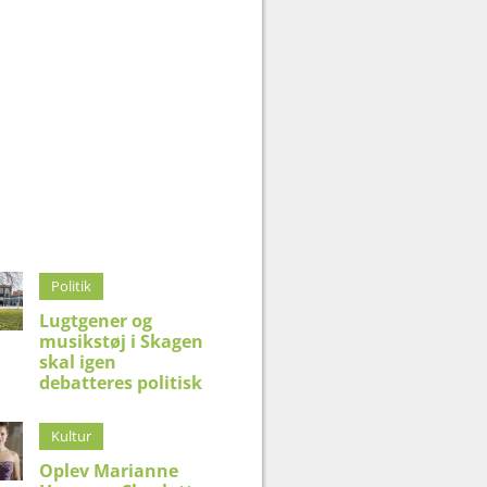
Politik
Lugtgener og
musikstøj i Skagen
skal igen
debatteres politisk
Kultur
Oplev Marianne