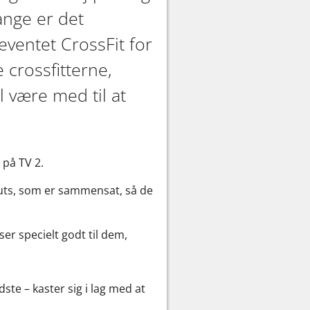
ange er det
eventet CrossFit for
crossfitterne,
l være med til at
 på TV 2.
outs, som er sammensat, så de
r specielt godt til dem,
dste – kaster sig i lag med at