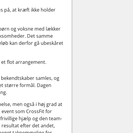
s på, at kræft ikke holder
 børn og voksne med lækker
 virksomheder. Det samme
eløb kan derfor gå ubeskåret
r et flot arrangement.
ye bekendtskaber samles, og
et større formål. Dagen
ang.
else, men også i høj grad at
 event som CrossFit for
ivillige hjælp og den team-
 resultat efter det andet,
 meget taknemmelige for,