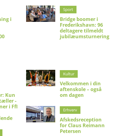
Sport
ing i
Bridge boomer i
Frederikshavn: 96
:
deltagere tilmeldt
00
jubilæumsturnering
Kultur
Velkommen i din
aftenskole – også
er: Kun
om dagen
æller -
er i FfI
Erhverv
dende
Afskedsreception
for Claus Reimann
Petersen