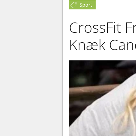
Sport
CrossFit F
Knæk Can