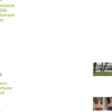
ntastisk
026:
ikshavn
ny
g
avn:
erlyser
nd