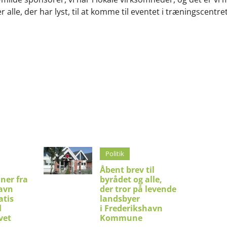
r alle, der har lyst, til at komme til eventet i træningscentre
Politik
Åbent brev til
ner fra
byrådet og alle,
avn
der tror på levende
atis
landsbyer
l
i Frederikshavn
vet
Kommune