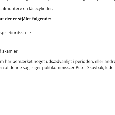
t afmontere en låsecylinder.
at der er stjålet følgende:
-spisebordsstole
d skamler
 som har bemærket noget udsædvanligt i perioden, eller andr
n af denne sag, siger politikommissær Peter Skovbak, leder