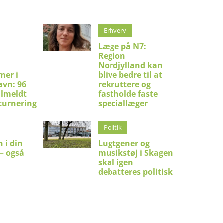
Erhverv
Læge på N7:
Region
Nordjylland kan
mer i
blive bedre til at
avn: 96
rekruttere og
ilmeldt
fastholde faste
turnering
speciallæger
Politik
 i din
Lugtgener og
 – også
musikstøj i Skagen
skal igen
debatteres politisk