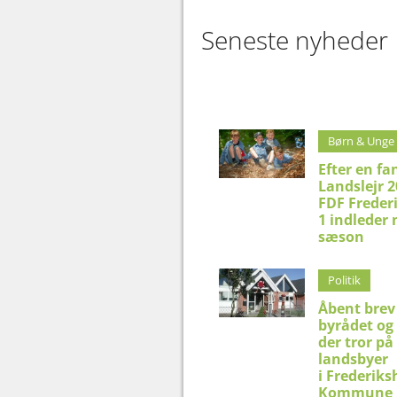
Seneste nyheder
Børn & Unge
Efter en fa
Landslejr 2
FDF Freder
1 indleder 
sæson
Politik
Åbent brev 
byrådet og 
der tror på
landsbyer
i Frederik
Kommune