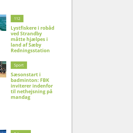
112
Lystfiskere i robåd
ved Strandby
måtte hjælpes i
land af Sæby
Redningsstation
Sport
Sæsonstart i
badminton: FBK
inviterer indenfor
til nethejsning på
mandag