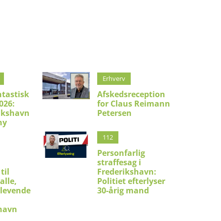
Erhverv
ntastisk
Afskedsreception
026:
for Claus Reimann
ikshavn
Petersen
ny
112
Personfarlig
straffesag i
til
Frederikshavn:
alle,
Politiet efterlyser
 levende
30-årig mand
shavn