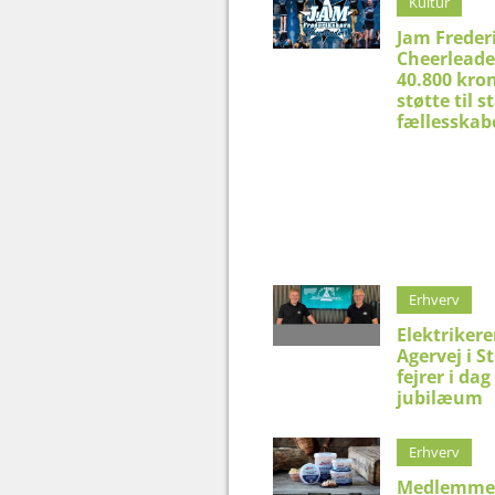
Kultur
Jam Freder
Cheerleade
40.800 kron
støtte til 
fællesskab
Erhverv
Elektriker
Agervej i S
fejrer i dag
jubilæum
Erhverv
Medlemme