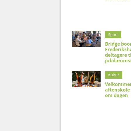
Sport
Bridge boo
Frederiksh
deltagere t
jubilæums
Kultur
Velkommen
aftenskole
om dagen