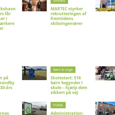
Erhverv
ikshavn
MARTEC styrker
rs får
rekrutteringen af
er i
fremtidens
stærkere
skibsingeniører
er
Børn & Unge
en på
Skolestart: 516
trandby
børn begynder i
 30-års
skole – hjælp dem
sikkert på vej
Politik
rnes
Administration: