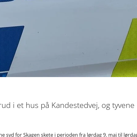
ud i et hus på Kandestedvej, og tyvene
syd for Skagen skete i perioden fra lørdag 9. maj til lørdag