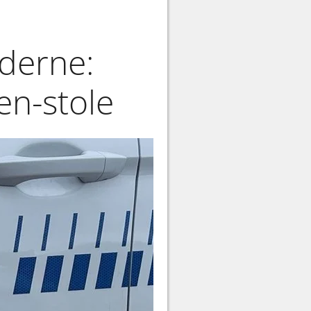
derne:
en-stole