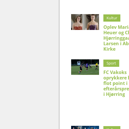
Kultur
Oplev Mar
Heuer og C
Hjørringga
Larsen i Ab
Kirke
Sport
FC Vakoks
oprykkere 
flot point i
efterårspr
i Hjørring