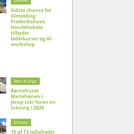
Erhverv
Sidste chance for
tilmelding:
Frederikshavn
Handelsskole
tilbyder
lederkurser og AI-
workshop
Børn & Unge
Børnehuset
Mariehønen i
Jerup står foran en
lukning i 2026
Erhverv
10 af 13 lejligheder