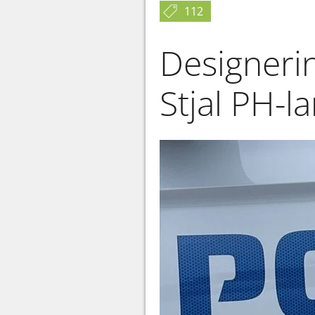
112
Designeri
Stjal PH-l