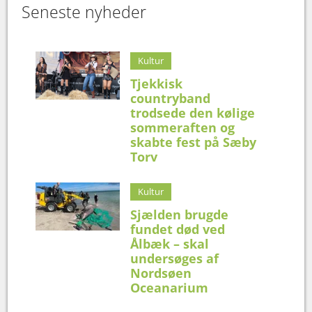
Seneste nyheder
Kultur
Tjekkisk
countryband
trodsede den kølige
sommeraften og
skabte fest på Sæby
Torv
Kultur
Sjælden brugde
fundet død ved
Ålbæk – skal
undersøges af
Nordsøen
Oceanarium