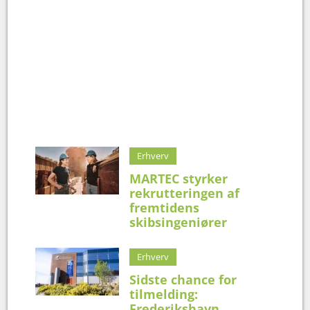
Erhverv
MARTEC styrker
rekrutteringen af
fremtidens
skibsingeniører
Erhverv
Sidste chance for
tilmelding:
Frederikshavn