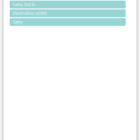
Sæby 500 år
Destination NORD
Sæby