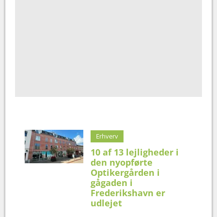
Erhverv
10 af 13 lejligheder i
den nyopførte
Optikergården i
gågaden i
Frederikshavn er
udlejet