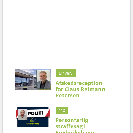
Erhverv
Afskedsreception
for Claus Reimann
Petersen
112
Personfarlig
straffesag i
Frederikshavn: