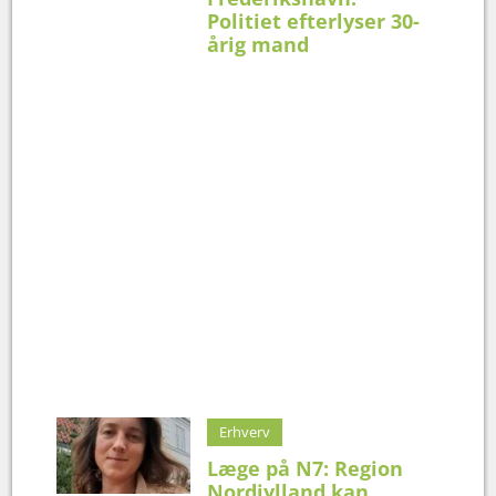
Politiet efterlyser 30-
årig mand
Erhverv
Læge på N7: Region
Nordjylland kan