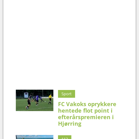
Sport
FC Vakoks oprykkere
hentede flot point i
efterårspremieren i
Hjørring
112