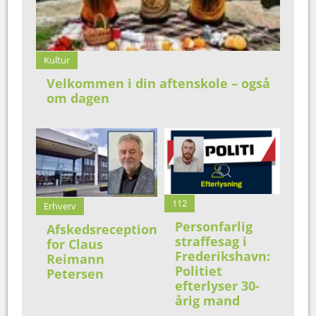
Kultur
Velkommen i din aftenskole – også
om dagen
112
Erhverv
Personfarlig
Afskedsreception
straffesag i
for Claus
Frederikshavn:
Reimann
Politiet
Petersen
efterlyser 30-
årig mand