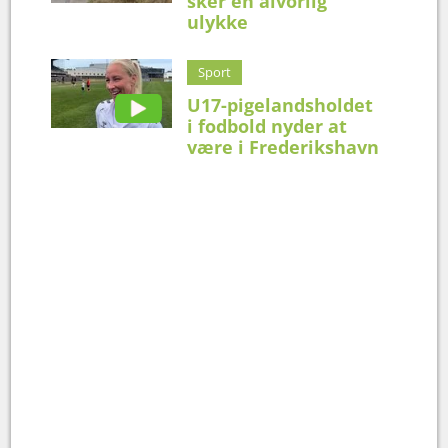
sker en alvorlig
ulykke
Sport
U17-pigelandsholdet
i fodbold nyder at
være i Frederikshavn