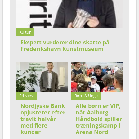
Kultur
Ekspert vurderer dine skatte på
Frederikshavn Kunstmuseum
Erhverv
Børn & Unge
Nordjyske Bank
Alle børn er VIP,
opjusterer efter
når Aalborg
travlt halvår
Håndbold spiller
med flere
træningskamp i
kunder
Arena Nord