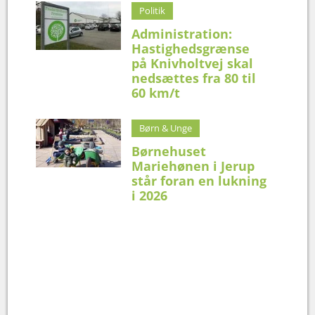
Politik
Administration:
Hastighedsgrænse
på Knivholtvej skal
nedsættes fra 80 til
60 km/t
Børn & Unge
Børnehuset
Mariehønen i Jerup
står foran en lukning
i 2026