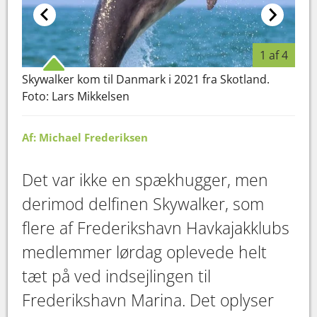
1 af 4
Skywalker kom til Danmark i 2021 fra Skotland.
Lars
Foto: Lars Mikkelsen
Skyw
Af: Michael Frederiksen
Det var ikke en spækhugger, men
derimod delfinen Skywalker, som
flere af Frederikshavn Havkajakklubs
medlemmer lørdag oplevede helt
tæt på ved indsejlingen til
Frederikshavn Marina. Det oplyser