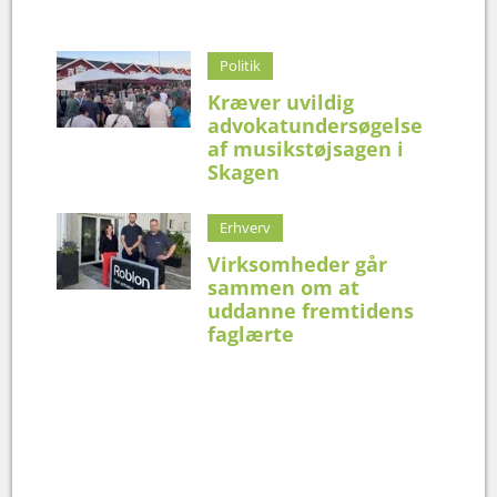
Politik
Kræver uvildig
advokatundersøgelse
af musikstøjsagen i
Skagen
Erhverv
Virksomheder går
sammen om at
uddanne fremtidens
faglærte