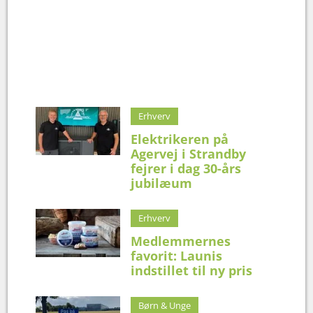
Erhverv
Elektrikeren på
Agervej i Strandby
fejrer i dag 30-års
jubilæum
Erhverv
Medlemmernes
favorit: Launis
indstillet til ny pris
Børn & Unge