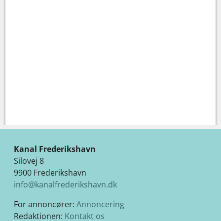
Kanal Frederikshavn
Silovej 8
9900 Frederikshavn
info@kanalfrederikshavn.dk
For annoncører:
Annoncering
Redaktionen:
Kontakt os