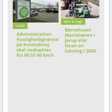
Børn & Unge
Politik
Børnehuset
Administration:
Mariehønen i
Hastighedsgrænse
Jerup står
på Knivholtvej
foran en
skal nedsættes
lukning i 2026
fra 80 til 60 km/t