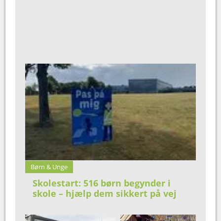
Børn & Unge
Skolestart: 516 børn begynder i
skole – hjælp dem sikkert på vej