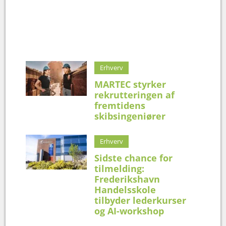
Erhverv
MARTEC styrker
rekrutteringen af
fremtidens
skibsingeniører
Erhverv
Sidste chance for
tilmelding:
Frederikshavn
Handelsskole
tilbyder lederkurser
og AI-workshop