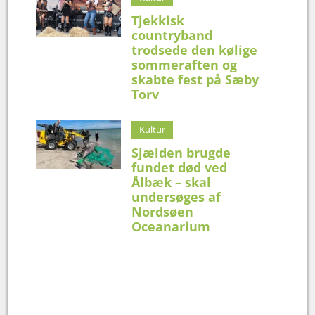
Tjekkisk
countryband
trodsede den kølige
sommeraften og
skabte fest på Sæby
Torv
Kultur
Sjælden brugde
fundet død ved
Ålbæk – skal
undersøges af
Nordsøen
Oceanarium