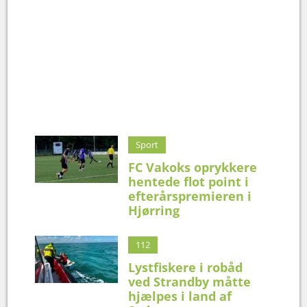
Sport
FC Vakoks oprykkere
hentede flot point i
efterårspremieren i
Hjørring
112
Lystfiskere i robåd
ved Strandby måtte
hjælpes i land af