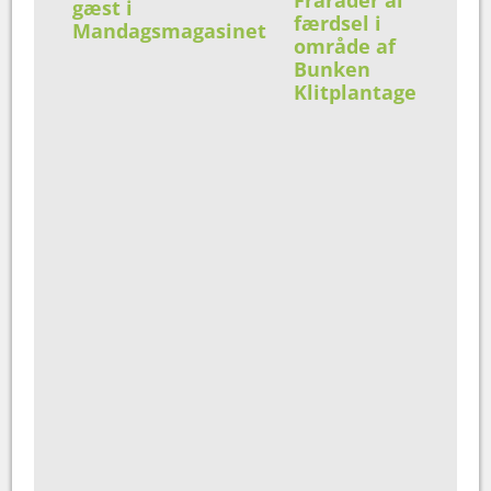
Fraråder al
gæst i
færdsel i
Mandagsmagasinet
område af
Bunken
Klitplantage