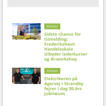
Erhverv
Sidste chance for
tilmelding:
Frederikshavn
Handelsskole
tilbyder lederkurser
og AI-workshop
Erhverv
Elektrikeren på
Agervej i Strandby
fejrer i dag 30-års
jubilæum