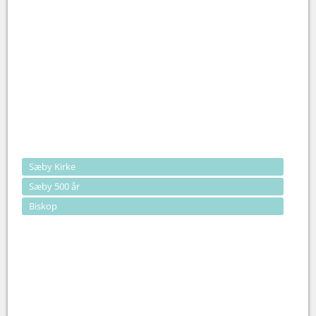
Sæby Kirke
Sæby 500 år
Biskop