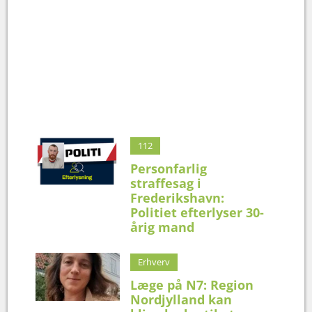
112
Personfarlig
straffesag i
Frederikshavn:
Politiet efterlyser 30-
årig mand
Erhverv
Læge på N7: Region
Nordjylland kan