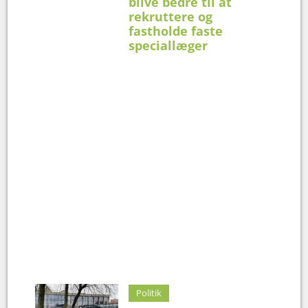
blive bedre til at
rekruttere og
fastholde faste
speciallæger
Politik