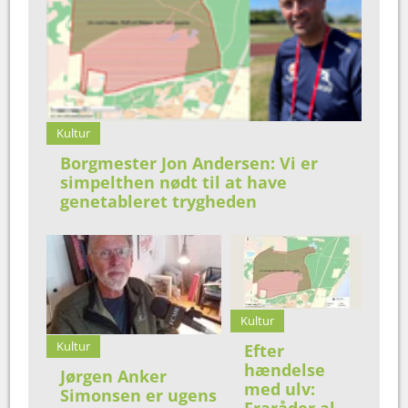
Kultur
Borgmester Jon Andersen: Vi er
simpelthen nødt til at have
genetableret trygheden
Kultur
Kultur
Efter
hændelse
Jørgen Anker
med ulv:
Simonsen er ugens