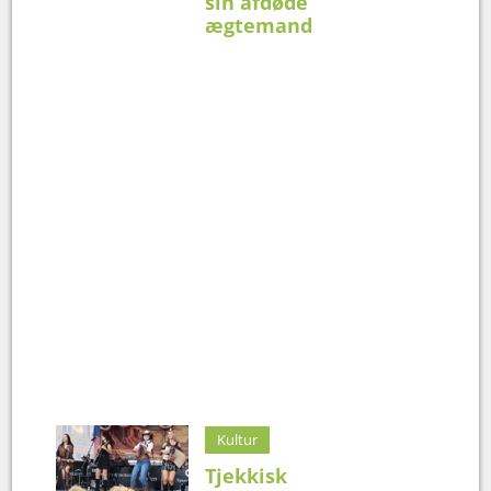
sin afdøde
ægtemand
Kultur
Tjekkisk