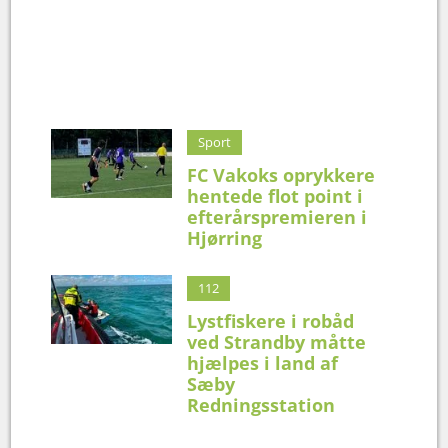
Sport
FC Vakoks oprykkere
hentede flot point i
efterårspremieren i
Hjørring
112
Lystfiskere i robåd
ved Strandby måtte
hjælpes i land af
Sæby
Redningsstation