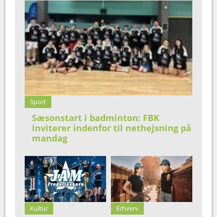
Sport
Sæsonstart i badminton: FBK
inviterer indenfor til nethejsning på
mandag
Kultur
Erhverv