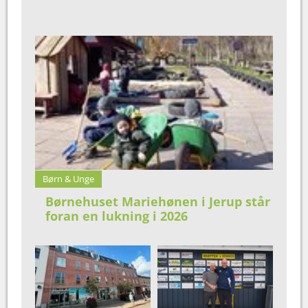
Børn & Unge
Børnehuset Mariehønen i Jerup står
foran en lukning i 2026