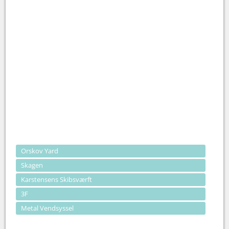
Orskov Yard
Skagen
Karstensens Skibsværft
3F
Metal Vendsyssel