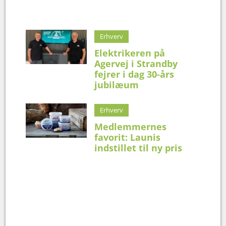
Erhverv
Elektrikeren på
Agervej i Strandby
fejrer i dag 30-års
jubilæum
Erhverv
Medlemmernes
favorit: Launis
indstillet til ny pris