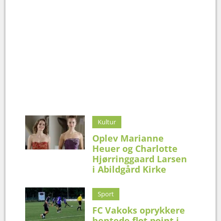
Kultur
Oplev Marianne
Heuer og Charlotte
Hjørringgaard Larsen
i Abildgård Kirke
Sport
FC Vakoks oprykkere
hentede flot point i