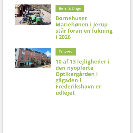
Børn & Unge
Børnehuset
Mariehønen i Jerup
står foran en lukning
i 2026
Erhverv
10 af 13 lejligheder i
den nyopførte
Optikergården i
gågaden i
Frederikshavn er
udlejet