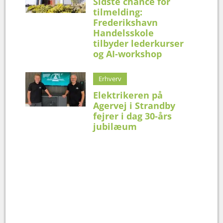
Sidste chance for
tilmelding:
Frederikshavn
Handelsskole
tilbyder lederkurser
og AI-workshop
Erhverv
Elektrikeren på
Agervej i Strandby
fejrer i dag 30-års
jubilæum