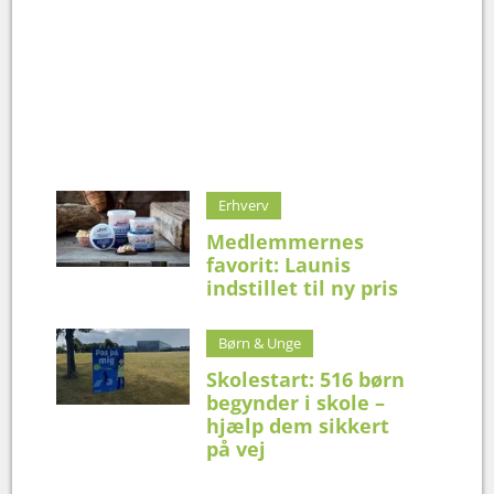
Erhverv
Medlemmernes
favorit: Launis
indstillet til ny pris
Børn & Unge
Skolestart: 516 børn
begynder i skole –
hjælp dem sikkert
på vej