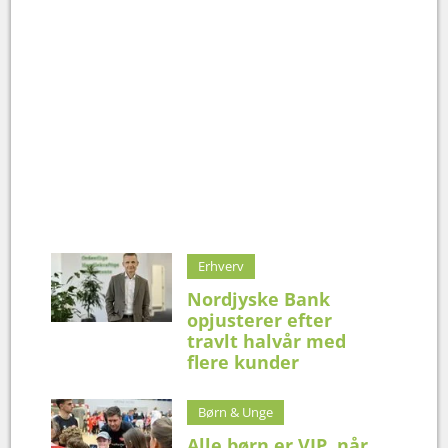
Erhverv
Nordjyske Bank
opjusterer efter
travlt halvår med
flere kunder
Børn & Unge
Alle børn er VIP, når