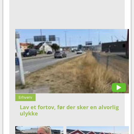
Erhverv
Lav et fortov, før der sker en alvorlig
ulykke