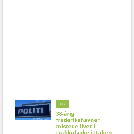
112
38-årig
frederikshavner
mistede livet i
trafikulykke i Italien