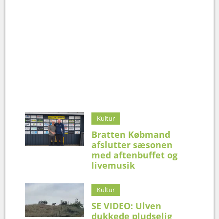
Kultur
Bratten Købmand
afslutter sæsonen
med aftenbuffet og
livemusik
Kultur
SE VIDEO: Ulven
dukkede pludselig