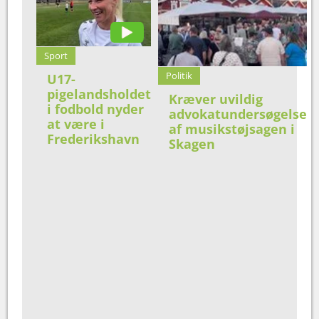
Sport
Politik
U17-
pigelandsholdet
Kræver uvildig
i fodbold nyder
advokatundersøgelse
at være i
af musikstøjsagen i
Frederikshavn
Skagen