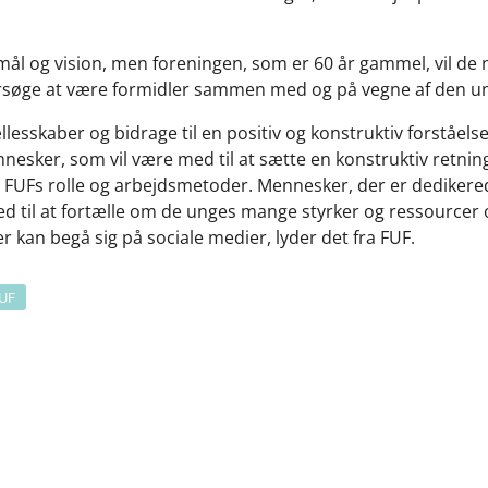
mål og vision, men foreningen, som er 60 år gammel, vil de 
forsøge at være formidler sammen med og på vegne af den u
 fællesskaber og bidrage til en positiv og konstruktiv forståel
nesker, som vil være med til at sætte en konstruktiv retning 
e FUFs rolle og arbejdsmetoder. Mennesker, der er dedikered
 med til at fortælle om de unges mange styrker og ressourcer
er kan begå sig på sociale medier, lyder det fra FUF.
UF