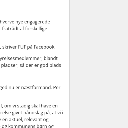
t hverve nye engagerede
ratrådt af forskellige
, skriver FUF på Facebook.
 styrelsesmedlemmer, blandt
 pladser, så der er god plads
oged nu er næstformand. Per
f, om vi stadig skal have en
else givet håndslag på, at vi i
e en aktuel, relevant og
re og kommunens børn og