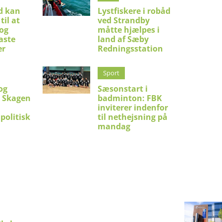
d kan
Lystfiskere i robåd
til at
ved Strandby
 og
måtte hjælpes i
aste
land af Sæby
er
Redningsstation
Sport
og
Sæsonstart i
i Skagen
badminton: FBK
inviterer indenfor
politisk
til nethejsning på
mandag