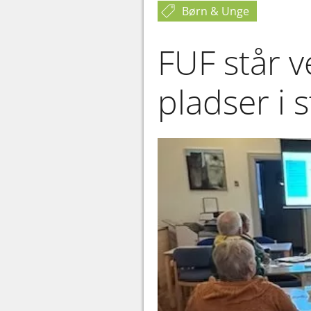
Børn & Unge
FUF står ve
pladser i 