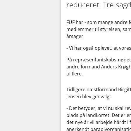
reduceret. Tre sagd
FUF har - som mange andre fo
medlemmer til styrelsen, samt
årsager.
- Vi har også oplevet, at vo
På repræsentantskabsmødet i 
andre formand Anders Krøgh, u
til flere.
Tidligere næstformand Birgi
Jensen blev genvalgt.
- Det betyder, at vi nu skal r
plads på landkortet. Det er en
det nye år vil arbejde hårdt i
anerkendt paraplyorganisat