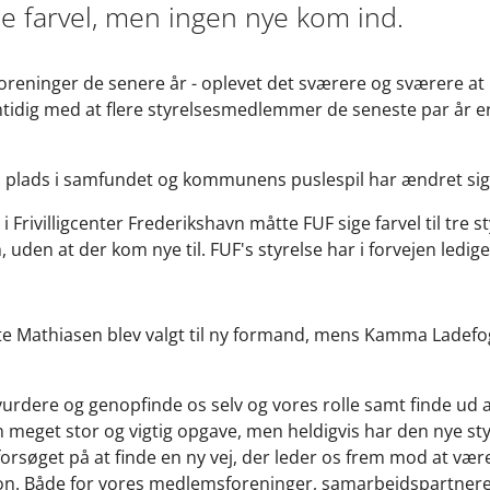
e farvel, men ingen nye kom ind.
reninger de senere år - oplevet det sværere og sværere a
idig med at flere styrelsesmedlemmer de seneste par år er f
res plads i samfundet og kommunens puslespil har ændret sig
Frivilligcenter Frederikshavn måtte FUF sige farvel til tre
den at der kom nye til. FUF's styrelse har i forvejen ledige
tte Mathiasen blev valgt til ny formand, mens Kamma Ladef
evurdere og genopfinde os selv og vores rolle samt finde ud a
 meget stor og vigtig opgave, men heldigvis har den nye styr
 forsøget på at finde en ny vej, der leder os frem mod at vær
ion. Både for vores medlemsforeninger, samarbejdspartne