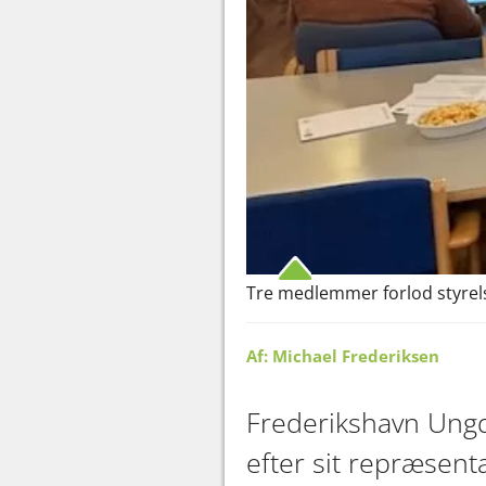
Tre medlemmer forlod styrel
Af: Michael Frederiksen
Frederikshavn Ungd
efter sit repræsent