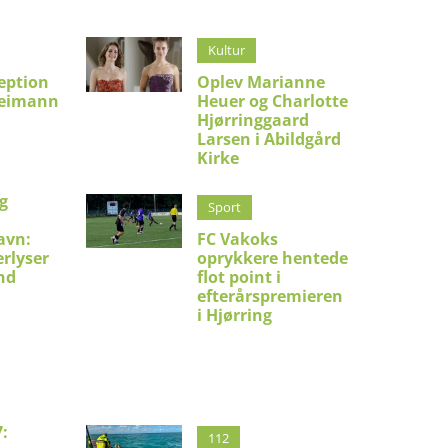
Kultur
eption
Oplev Marianne
Reimann
Heuer og Charlotte
Hjørringgaard
Larsen i Abildgård
Kirke
g
Sport
avn:
FC Vakoks
erlyser
oprykkere hentede
nd
flot point i
efterårspremieren
i Hjørring
:
112