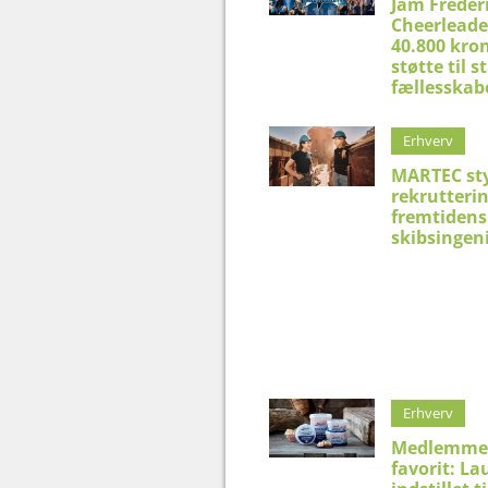
Jam Freder
Cheerleade
40.800 kron
støtte til 
fællesskab
Erhverv
MARTEC st
rekrutteri
fremtidens
skibsingen
Erhverv
Medlemme
favorit: La