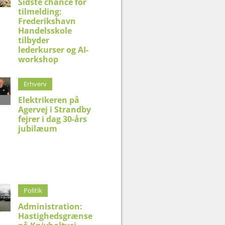
Sidste chance for
tilmelding:
Frederikshavn
Handelsskole
tilbyder
lederkurser og AI-
workshop
Erhverv
Elektrikeren på
Agervej i Strandby
fejrer i dag 30-års
jubilæum
Politik
Administration:
Hastighedsgrænse