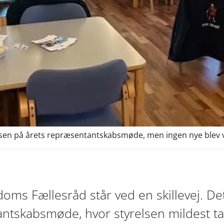
sen på årets repræsentantskabsmøde, men ingen nye blev va
oms Fællesråd står ved en skillevej. De
antskabsmøde, hvor styrelsen mildest tal