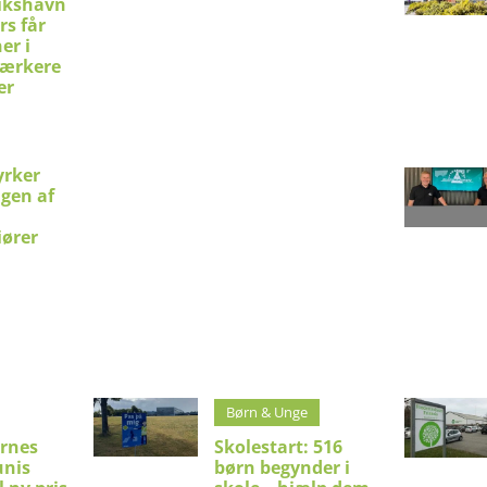
ikshavn
rs får
er i
stærkere
er
yrker
ngen af
iører
Børn & Unge
rnes
Skolestart: 516
unis
børn begynder i