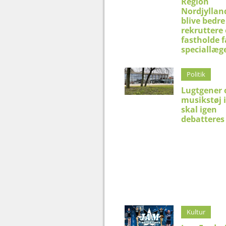
Region
Nordjyllan
blive bedre 
rekruttere
fastholde f
speciallæg
Politik
Lugtgener 
musikstøj 
skal igen
debatteres 
Kultur