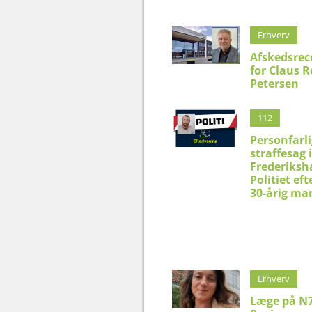
Erhverv
Afskedsrec
for Claus 
Petersen
112
Personfarli
straffesag i
Frederiksh
Politiet eft
30-årig ma
Erhverv
Læge på N7