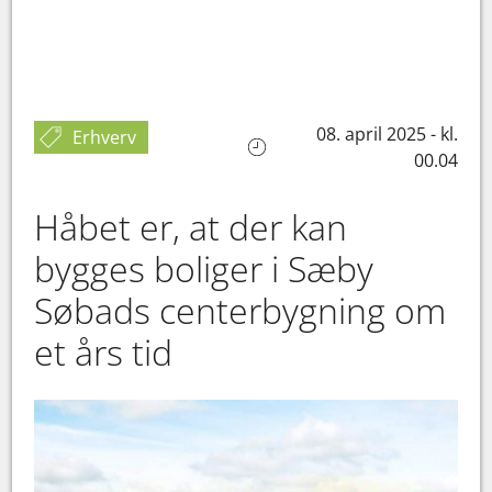
08. april 2025 - kl.
Erhverv
00.04
Håbet er, at der kan
bygges boliger i Sæby
Søbads centerbygning om
et års tid