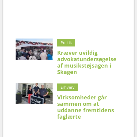
Politik
Kræver uvildig
advokatundersøgelse
af musikstøjsagen i
Skagen
Erhverv
Virksomheder går
sammen om at
uddanne fremtidens
faglærte