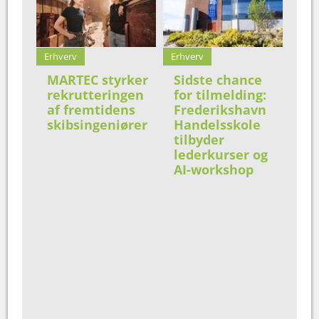
Erhverv
Erhverv
MARTEC styrker
Sidste chance
rekrutteringen
for tilmelding:
af fremtidens
Frederikshavn
skibsingeniører
Handelsskole
tilbyder
lederkurser og
AI-workshop