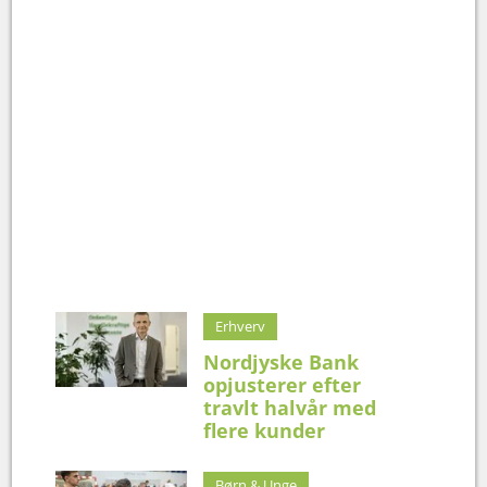
Erhverv
Nordjyske Bank
opjusterer efter
travlt halvår med
flere kunder
Børn & Unge