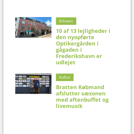
Erhverv
10 af 13 lejligheder i
den nyopførte
Optikergården i
gågaden i
Frederikshavn er
udlejet
Kultur
Bratten Købmand
afslutter sæsonen
med aftenbuffet og
livemusik