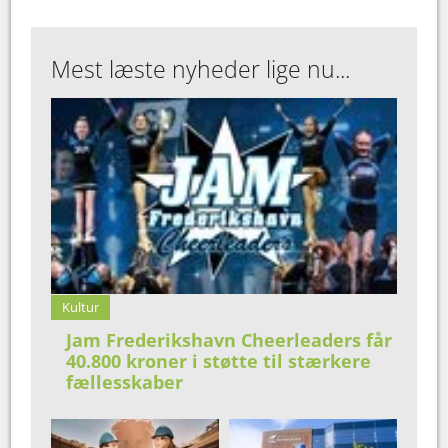
Mest læste nyheder lige nu...
Kultur
Jam Frederikshavn Cheerleaders får
40.800 kroner i støtte til stærkere
fællesskaber