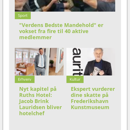
Sport
"Verdens Bedste Mandehold" er
vokset fra fire til 40 aktive
medlemmer
Erhverv
Kultur
Nyt kapitel på
Ekspert vurderer
Ruths Hotel:
dine skatte på
Jacob Brink
Frederikshavn
Lauridsen bliver
Kunstmuseum
hotelchef