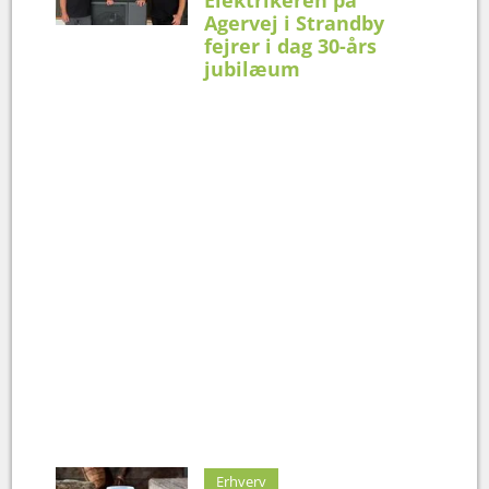
Agervej i Strandby
fejrer i dag 30-års
jubilæum
Erhverv