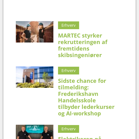
Erhverv
MARTEC styrker
rekrutteringen af
fremtidens
skibsingeniører
Erhverv
Sidste chance for
tilmelding:
Frederikshavn
Handelsskole
tilbyder lederkurser
og AI-workshop
Erhverv
Elektrikeren på