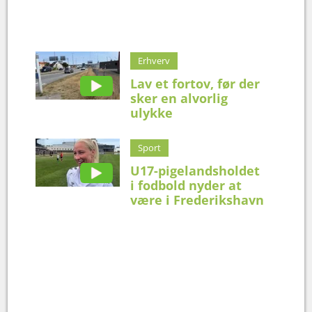
Erhverv
Lav et fortov, før der
sker en alvorlig
ulykke
Sport
U17-pigelandsholdet
i fodbold nyder at
være i Frederikshavn