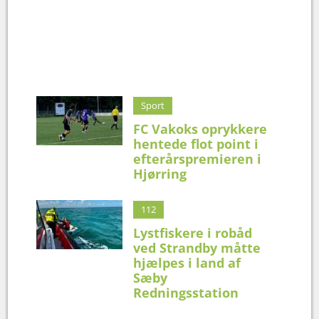
Sport
FC Vakoks oprykkere
hentede flot point i
efterårspremieren i
Hjørring
112
Lystfiskere i robåd
ved Strandby måtte
hjælpes i land af
Sæby
Redningsstation