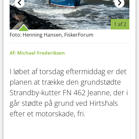
1 af 2
Foto: Henning Hansen, FiskerForum
Fot
Af: Michael Frederiksen
I løbet af torsdag eftermiddag er det
planen at trække den grundstødte
Strandby-kutter FN 462 Jeanne, der i
går stødte på grund ved Hirtshals
efter et motorskade, fri.