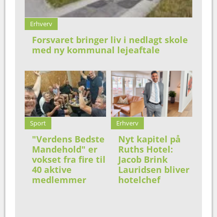
Erhverv
Forsvaret bringer liv i nedlagt skole
med ny kommunal lejeaftale
Sport
Erhverv
"Verdens Bedste
Nyt kapitel på
Mandehold" er
Ruths Hotel:
vokset fra fire til
Jacob Brink
40 aktive
Lauridsen bliver
medlemmer
hotelchef