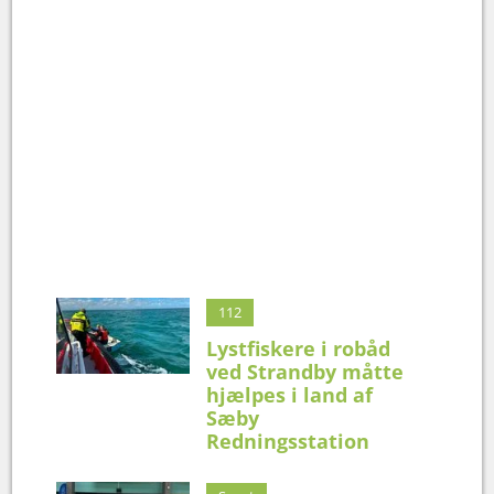
112
Lystfiskere i robåd
ved Strandby måtte
hjælpes i land af
Sæby
Redningsstation