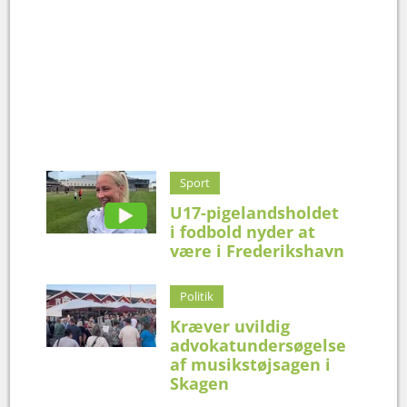
Sport
U17-pigelandsholdet
i fodbold nyder at
være i Frederikshavn
Politik
Kræver uvildig
advokatundersøgelse
af musikstøjsagen i
Skagen