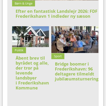
Børn & Unge
Efter en fantastisk Landslejr 2026: FDF
Frederikshavn 1 indleder ny sæson
Politik
Sport
Åbent brev til
byrådet og alle,
Bridge boomer i
der tror på
Frederikshavn: 96
levende
deltagere tilmeldt
landsbyer
jubilæumsturnering
i Frederikshavn
Kommune