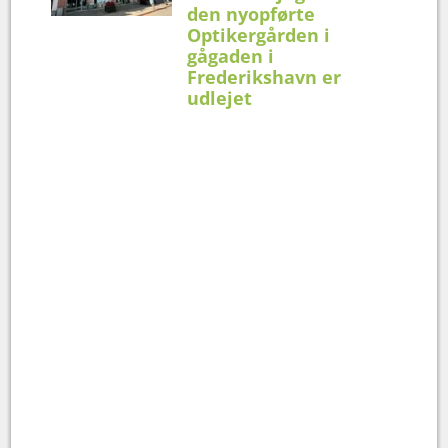
den nyopførte
Optikergården i
gågaden i
Frederikshavn er
udlejet