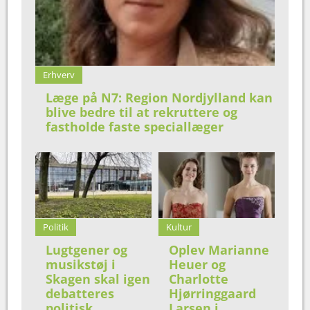
Erhverv
Læge på N7: Region Nordjylland kan
blive bedre til at rekruttere og
fastholde faste speciallæger
Politik
Kultur
Lugtgener og
Oplev Marianne
musikstøj i
Heuer og
Skagen skal igen
Charlotte
debatteres
Hjørringgaard
politisk
Larsen i