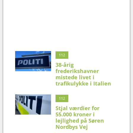
112
38-årig
frederikshavner
mistede livet i
trafikulykke i Italien
112
Stjal værdier for
55.000 kroner i
lejlighed på Søren
Nordbys Vej