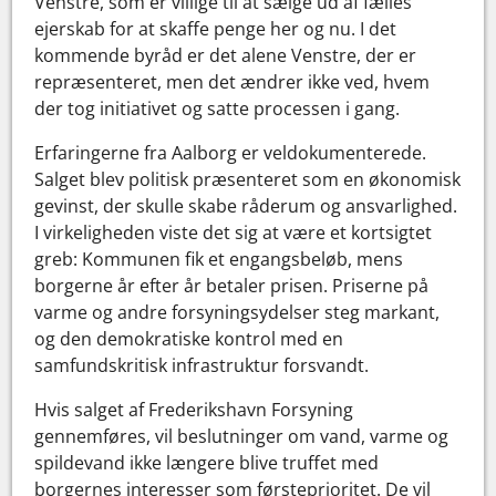
Venstre, som er villige til at sælge ud af fælles
ejerskab for at skaffe penge her og nu. I det
kommende byråd er det alene Venstre, der er
repræsenteret, men det ændrer ikke ved, hvem
der tog initiativet og satte processen i gang.
Erfaringerne fra Aalborg er veldokumenterede.
Salget blev politisk præsenteret som en økonomisk
gevinst, der skulle skabe råderum og ansvarlighed.
I virkeligheden viste det sig at være et kortsigtet
greb: Kommunen fik et engangsbeløb, mens
borgerne år efter år betaler prisen. Priserne på
varme og andre forsyningsydelser steg markant,
og den demokratiske kontrol med en
samfundskritisk infrastruktur forsvandt.
Hvis salget af Frederikshavn Forsyning
gennemføres, vil beslutninger om vand, varme og
spildevand ikke længere blive truffet med
borgernes interesser som førsteprioritet. De vil