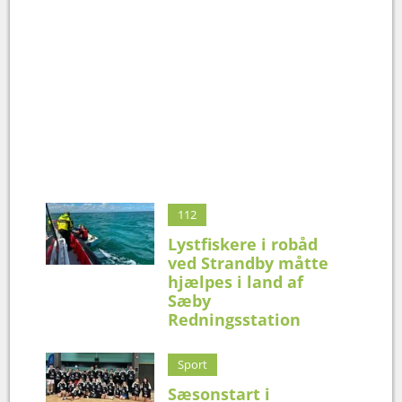
112
Lystfiskere i robåd
ved Strandby måtte
hjælpes i land af
Sæby
Redningsstation
Sport
Sæsonstart i