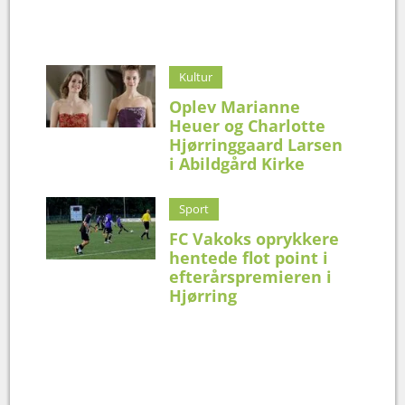
Kultur
Oplev Marianne
Heuer og Charlotte
Hjørringgaard Larsen
i Abildgård Kirke
Sport
FC Vakoks oprykkere
hentede flot point i
efterårspremieren i
Hjørring