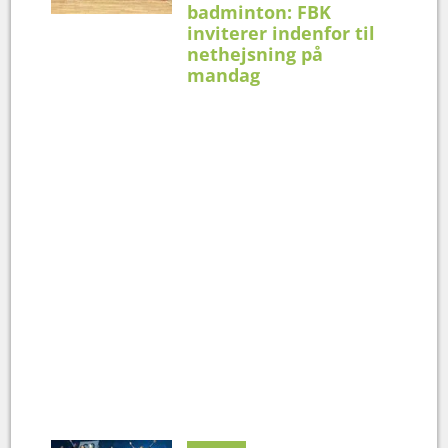
badminton: FBK
inviterer indenfor til
nethejsning på
mandag