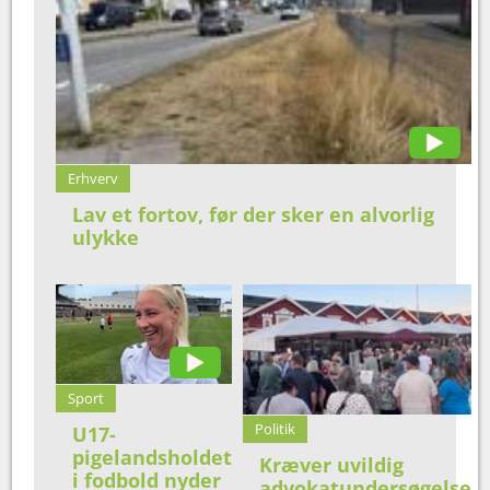
Erhverv
Lav et fortov, før der sker en alvorlig
ulykke
Sport
Politik
U17-
pigelandsholdet
Kræver uvildig
i fodbold nyder
advokatundersøgelse