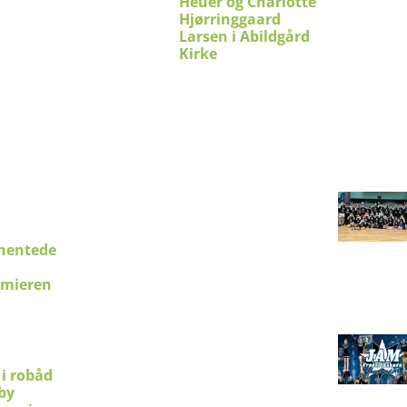
Heuer og Charlotte
Hjørringgaard
Larsen i Abildgård
Kirke
hentede
emieren
 i robåd
by