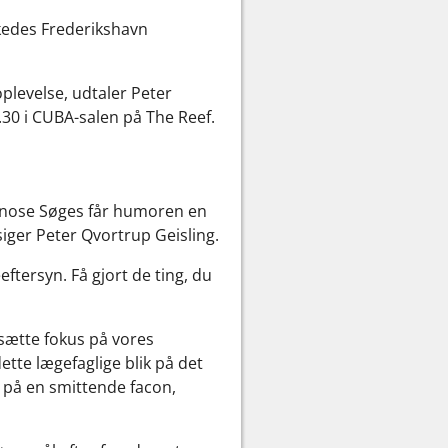
kedes Frederikshavn
oplevelse, udtaler Peter
.30 i CUBA-salen på The Reef.
gnose Søges får humoren en
siger Peter Qvortrup Geisling.
eftersyn. Få gjort de ting, du
 sætte fokus på vores
tte lægefaglige blik på det
r på en smittende facon,