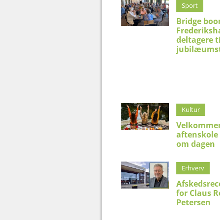
Sport
Bridge boo
Frederiksh
deltagere t
jubilæums
Kultur
Velkommen
aftenskole
om dagen
Erhverv
Afskedsrec
for Claus 
Petersen