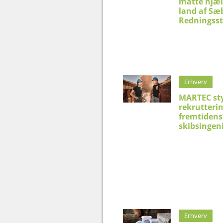
måtte hjæl
land af Sæ
Redningsst
Erhverv
MARTEC st
rekrutteri
fremtidens
skibsingen
Erhverv