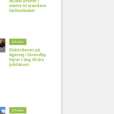
40.800 kroner i
støtte til stærkere
fællesskaber
Erhverv
Elektrikeren på
Agervej i Strandby
fejrer i dag 30-års
jubilæum
Erhverv