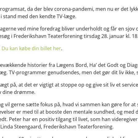
programsat, da der blev corona-pandemi, men nu er det lyk
e i stand med den kendte TV-læge.
eltagerne ved mine foredrag bliver underholdt og får en sjov 
esøg i Frederikshavn Teaterforening tirsdag 28. januar kl. 18
.
Du kan købe din billet her
.
kevækkende historier fra Lægens Bord, Ha’ det Godt og Dia
dlæg. TV-programmer genudsendes, men det gør dit liv ikke, 
t på, at det er vigtigt at stoppe op og give sit liv et service
lev dine drømme.
g vil gerne sætte fokus på, hvad vi sammen kan gøre for at
evelser er med til at booste den mentale sundhed, og med de
. Peter har en positiv tilgang til livet, som han videregive
Linda Steengaard, Frederikshavn Teaterforening.