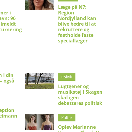
Læge på N7:
mer i
Region
avn: 96
Nordjylland kan
ilmeldt
blive bedre til at
turnering
rekruttere og
fastholde faste
speciallæger
 i din
Politik
 – også
Lugtgener og
musikstøj i Skagen
skal igen
debatteres politisk
eption
Reimann
Kultur
Oplev Marianne