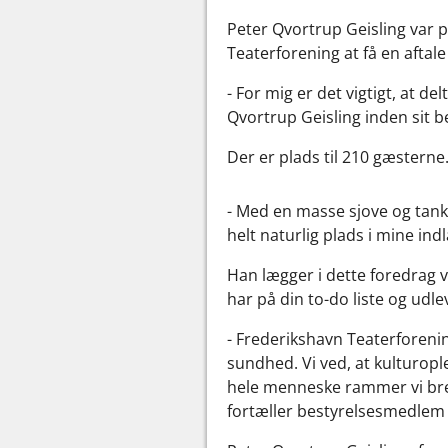
Peter Qvortrup Geisling var 
Teaterforening at få en aftal
- For mig er det vigtigt, at d
Qvortrup Geisling inden sit b
Der er plads til 210 gæsterne
- Med en masse sjove og tan
helt naturlig plads i mine in
Han lægger i dette foredrag væg
har på din to-do liste og ud
- Frederikshavn Teaterforenin
sundhed. Vi ved, at kulturopl
hele menneske rammer vi bredt
fortæller bestyrelsesmedlem 