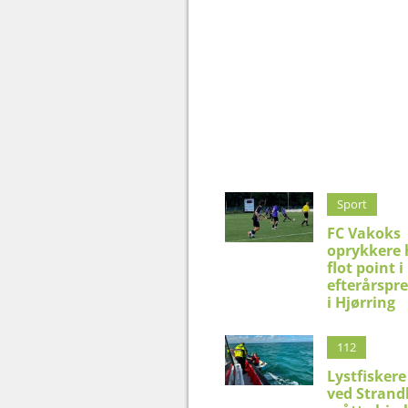
Sport
FC Vakoks
oprykkere 
flot point i
efterårspr
i Hjørring
112
Lystfiskere
ved Strand