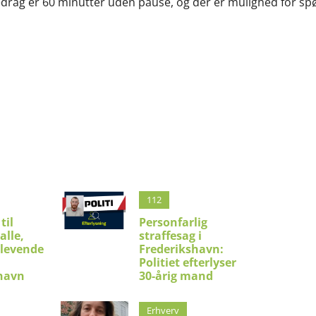
edrag er 60 minutter uden pause, og der er mulighed for sp
112
til
Personfarlig
alle,
straffesag i
 levende
Frederikshavn:
Politiet efterlyser
shavn
30-årig mand
Erhverv