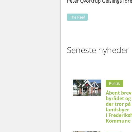
Peter Qvortrup Geislings for
The Reef
Seneste nyheder
Politik
Åbent brev 
byrådet og 
der tror på
landsbyer
i Frederik
Kommune