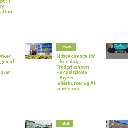
pes i
by
ation
Erhverv
yrker
Sidste chance for
ngen af
tilmelding:
Frederikshavn
iører
Handelsskole
tilbyder
lederkurser og AI-
workshop
Politik