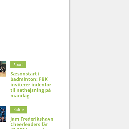
Sport
Sæsonstart i
badminton: FBK
inviterer indenfor
til nethejsning på
mandag
Kultur
Jam Frederikshavn
Cheerleaders får