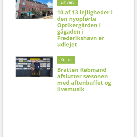
Erhverv
10 af 13 lejligheder i
den nyopførte
Optikergården i
gågaden i
Frederikshavn er
udlejet
Kultur
Bratten Købmand
afslutter sæsonen
med aftenbuffet og
livemusik