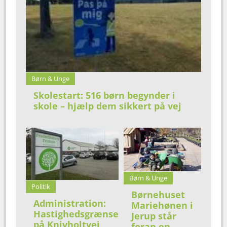
Børn & Unge
Skolestart: 516 børn begynder i
skole – hjælp dem sikkert på vej
Børn & Unge
Politik
Børnehuset
Administration:
Mariehønen i
Hastighedsgrænse
Jerup står
på Knivholtvej
foran en