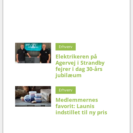
Erhverv
Elektrikeren på
Agervej i Strandby
fejrer i dag 30-års
jubilæum
Erhverv
Medlemmernes
favorit: Launis
indstillet til ny pris