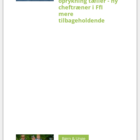
oprykning tæller - ny
cheftræner i FfI
mere
tilbageholdende
Børn & Unge