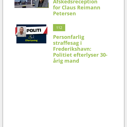
Afskedsreception
for Claus Reimann
Petersen
112
Personfarlig
straffesag i
Frederikshavn:
Politiet efterlyser 30-
årig mand