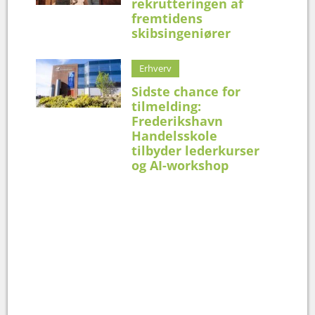
rekrutteringen af
fremtidens
skibsingeniører
Erhverv
Sidste chance for
tilmelding:
Frederikshavn
Handelsskole
tilbyder lederkurser
og AI-workshop