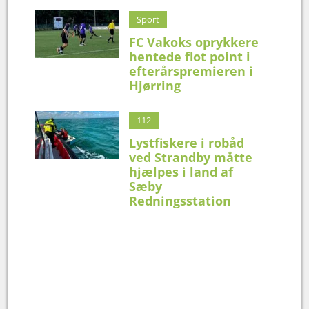
Sport
FC Vakoks oprykkere
hentede flot point i
efterårspremieren i
Hjørring
112
Lystfiskere i robåd
ved Strandby måtte
hjælpes i land af
Sæby
Redningsstation