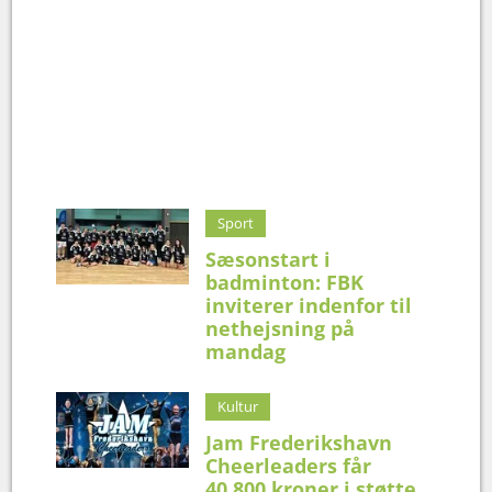
Sport
Sæsonstart i
badminton: FBK
inviterer indenfor til
nethejsning på
mandag
Kultur
Jam Frederikshavn
Cheerleaders får
40.800 kroner i støtte