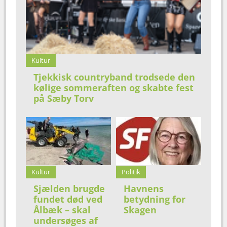
Kultur
Tjekkisk countryband trodsede den
kølige sommeraften og skabte fest
på Sæby Torv
Kultur
Politik
Sjælden brugde
Havnens
fundet død ved
betydning for
Ålbæk – skal
Skagen
undersøges af