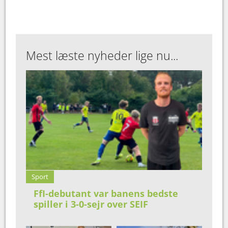
Mest læste nyheder lige nu...
Sport
FfI-debutant var banens bedste
spiller i 3-0-sejr over SEIF