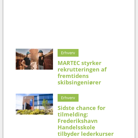
Erhverv
MARTEC styrker
rekrutteringen af
fremtidens
skibsingeniører
Erhverv
Sidste chance for
tilmelding:
Frederikshavn
Handelsskole
tilbyder lederkurser