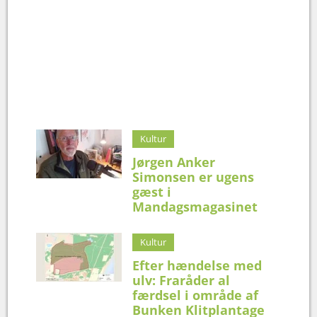
Kultur
Jørgen Anker
Simonsen er ugens
gæst i
Mandagsmagasinet
Kultur
Efter hændelse med
ulv: Fraråder al
færdsel i område af
Bunken Klitplantage