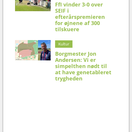
FfI vinder 3-0 over
SEIF i
efterårspremieren
for øjnene af 300
tilskuere
Kultur
Borgmester Jon
Andersen: Vi er
simpelthen nødt til
at have genetableret
trygheden