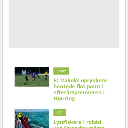
Sport
FC Vakoks oprykkere
hentede flot point i
efterårspremieren i
Hjørring
112
Lystfiskere i robåd
ved Strandby måtte