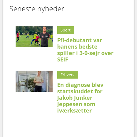
Seneste nyheder
Sport
FfI-debutant var
banens bedste
spiller i 3-0-sejr over
SEIF
Erhverv
En diagnose blev
startskuddet for
Jakob Junker
Jeppesen som
iværksætter