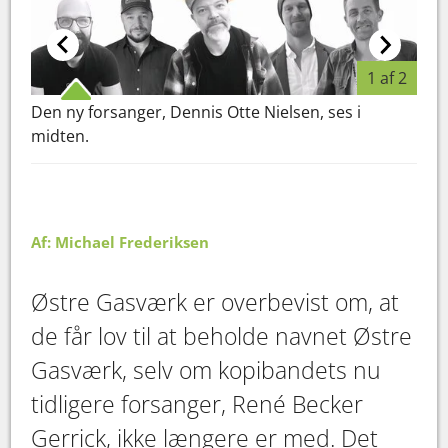
1 af 2
Den ny forsanger, Dennis Otte Nielsen, ses i
Her
midten.
Gerr
Gasv
Øst
Af: Michael Frederiksen
Østre Gasværk er overbevist om, at
de får lov til at beholde navnet Østre
Gasværk, selv om kopibandets nu
tidligere forsanger, René Becker
Gerrick, ikke længere er med. Det