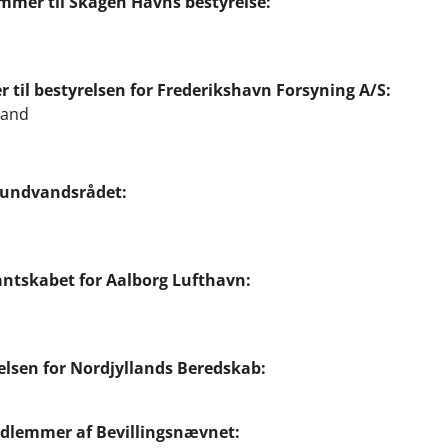
emmer til Skagen Havns bestyrelse:
til bestyrelsen for Frederikshavn Forsyning A/S:
mand
rundvandsrådet:
ntskabet for Aalborg Lufthavn:
relsen for Nordjyllands Beredskab:
edlemmer af Bevillingsnævnet: