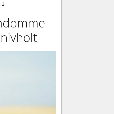
.12
jendomme
nivholt