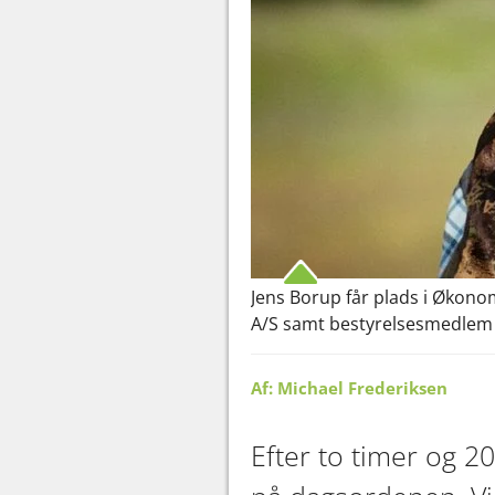
Jens Borup får plads i Økon
A/S samt bestyrelsesmedlem 
Af: Michael Frederiksen
Efter to timer og 2