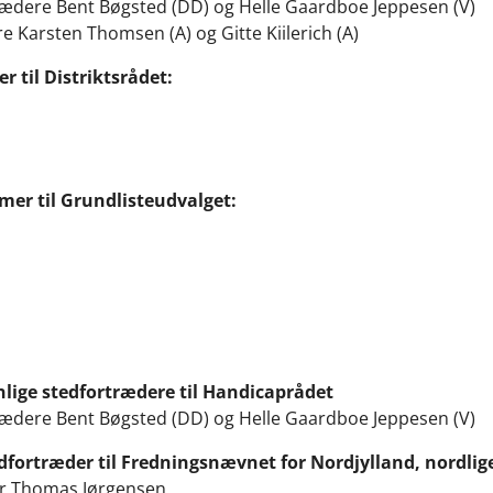
rædere Bent Bøgsted (DD) og Helle Gaardboe Jeppesen (V)
re Karsten Thomsen (A) og Gitte Kiilerich (A)
 til Distriktsrådet:
er til Grundlisteudvalget:
lige stedfortrædere til Handicaprådet
rædere Bent Bøgsted (DD) og Helle Gaardboe Jeppesen (V)
dfortræder til Fredningsnævnet for Nordjylland, nordlige
der Thomas Jørgensen