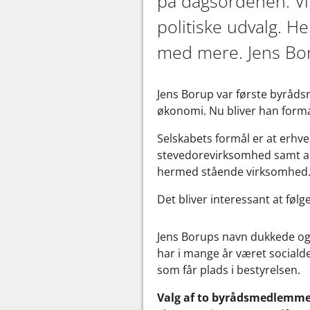
på dagsordenen. Vi 
politiske udvalg. H
med mere. Jens Bor
Jens Borup var første byråds
økonomi. Nu bliver han form
Selskabets formål er at erhv
stevedorevirksomhed samt an
hermed stående virksomhed
Det bliver interessant at fø
Jens Borups navn dukkede ogs
har i mange år været sociald
som får plads i bestyrelsen.
Valg af to byrådsmedlemmer