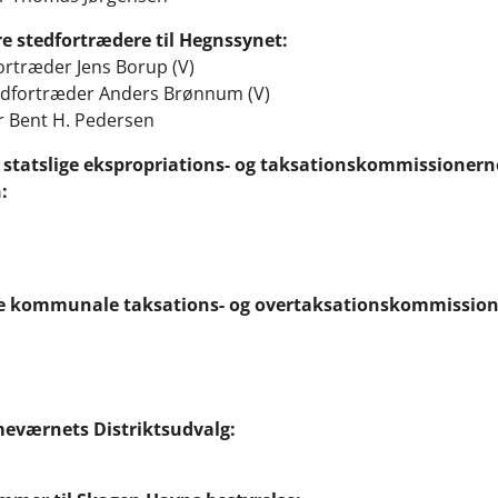
e stedfortrædere til Hegnssynet:
ortræder Jens Borup (V)
tedfortræder Anders Brønnum (V)
er Bent H. Pedersen
 statslige ekspropriations- og taksationskommissionern
:
de kommunale taksations- og overtaksationskommission 
meværnets Distriktsudvalg: