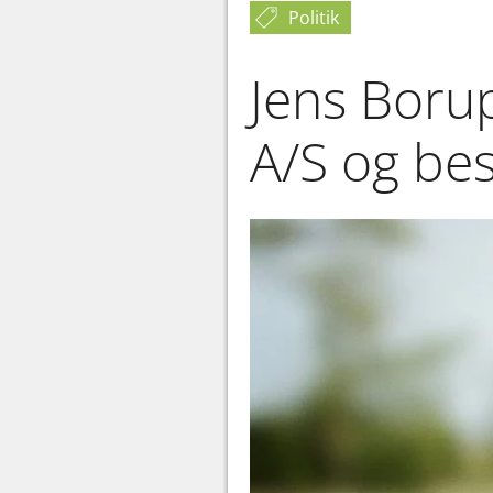
Politik
Jens Boru
A/S og be