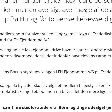
har en i anden artikel nævnt alle person
er kommer en oversigt over nogle af de 
up fra Hulsig får to bemærkelsesværdig
medlem, som for alvor stillede spørgsmålstegn til Frederik
and for FH Ejendomme A/S.
erve og udleje fast ejendom, drive havnerelateret operatør
den virksomhed, der falder indenfor havnelovens rammer,
.
lge Jens Borup styre udviklingen i FH Ejendomme A/S på Fred
å op, da byrådet skulle vælge et medlem til bestyrelsen i F
emokrastiske hjerteblod, men nu bliver det den mere ligefr
 samt fire stedfortrædere til Børn- og Unge-udvalget (a