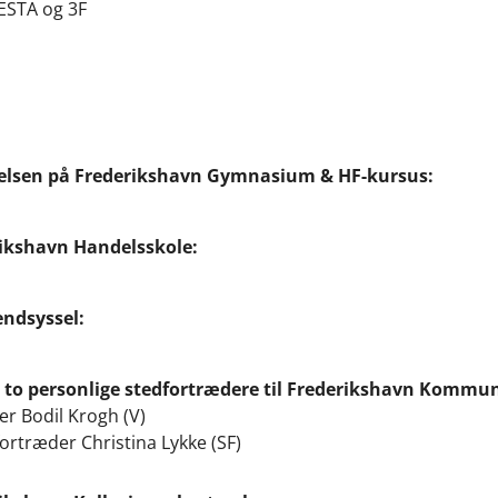
RESTA og 3F
yrelsen på Frederikshavn Gymnasium & HF-kursus:
rikshavn Handelsskole:
endsyssel:
 to personlige stedfortrædere til Frederikshavn Komm
er Bodil Krogh (V)
fortræder Christina Lykke (SF)