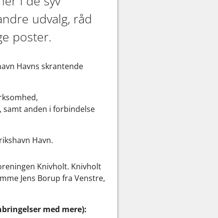
er i de syv
andre udvalg, råd
e poster.
shavn Havns skrantende
virksomhed,
 samt anden i forbindelse
erikshavn Havn.
oreningen Knivholt. Knivholt
emme Jens Borup fra Venstre,
nbringelser med mere):