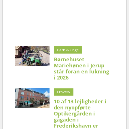
Børn & Unge
Børnehuset
Mariehønen i Jerup
står foran en lukning
i 2026
Erhverv
10 af 13 lejligheder i
den nyopførte
Optikergården i
gågaden i
Frederikshavn er