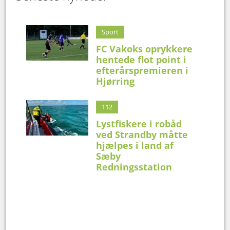
Sport
FC Vakoks oprykkere
hentede flot point i
efterårspremieren i
Hjørring
112
Lystfiskere i robåd
ved Strandby måtte
hjælpes i land af
Sæby
Redningsstation