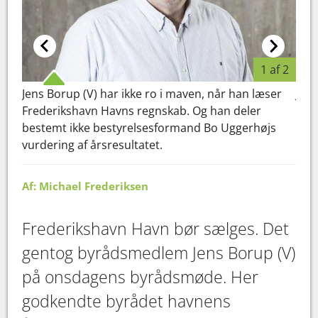
1 af 2
Jens Borup (V) har ikke ro i maven, når han læser
Jens
Frederikshavn Havns regnskab. Og han deler
Fre
bestemt ikke bestyrelsesformand Bo Uggerhøjs
bes
vurdering af årsresultatet.
vurd
Af: Michael Frederiksen
Frederikshavn Havn bør sælges. Det
gentog byrådsmedlem Jens Borup (V)
på onsdagens byrådsmøde. Her
godkendte byrådet havnens