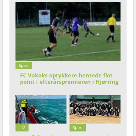
Sport
FC Vakoks oprykkere hentede flot
point i efterårspremieren i Hjørring
112
Sport