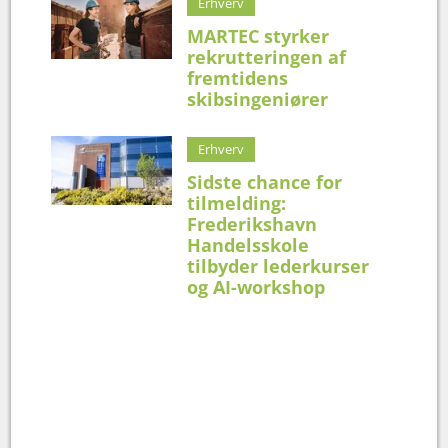
Erhverv
MARTEC styrker
rekrutteringen af
fremtidens
skibsingeniører
Erhverv
Sidste chance for
tilmelding:
Frederikshavn
Handelsskole
tilbyder lederkurser
og AI-workshop