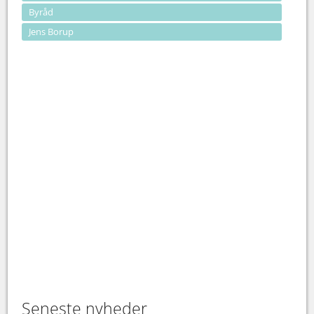
Byråd
Jens Borup
Seneste nyheder