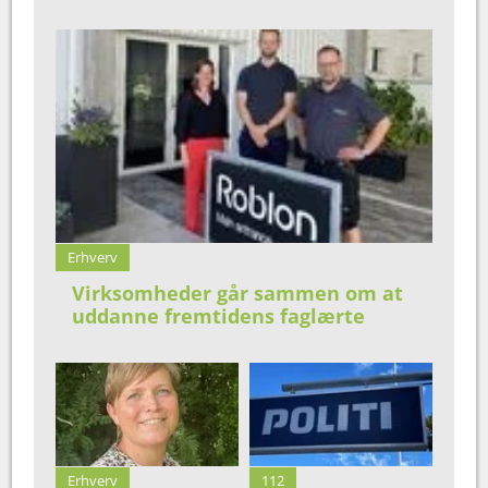
Erhverv
Virksomheder går sammen om at
uddanne fremtidens faglærte
Erhverv
112