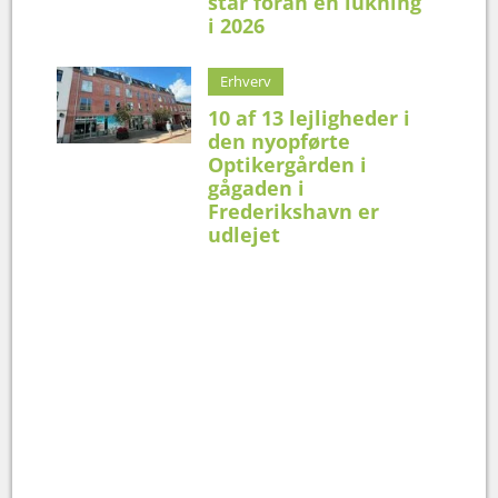
står foran en lukning
i 2026
Erhverv
10 af 13 lejligheder i
den nyopførte
Optikergården i
gågaden i
Frederikshavn er
udlejet