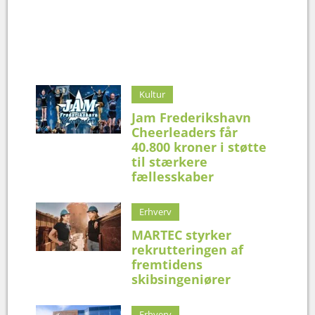
Kultur
Jam Frederikshavn
Cheerleaders får
40.800 kroner i støtte
til stærkere
fællesskaber
Erhverv
MARTEC styrker
rekrutteringen af
fremtidens
skibsingeniører
Erhverv