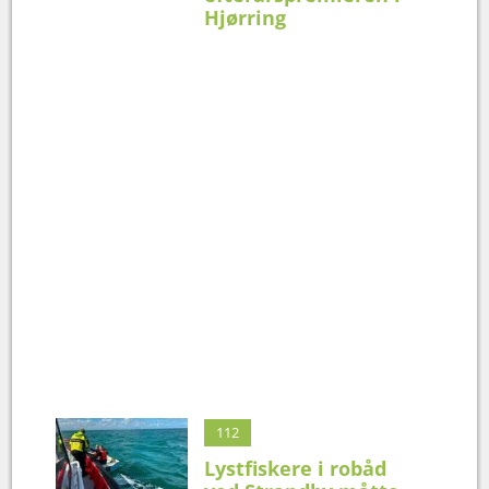
Hjørring
112
Lystfiskere i robåd