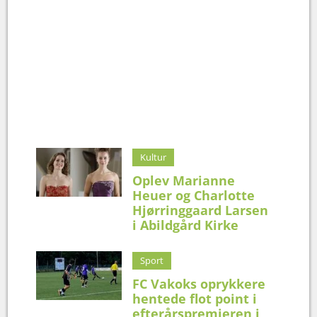
Kultur
Oplev Marianne
Heuer og Charlotte
Hjørringgaard Larsen
i Abildgård Kirke
Sport
FC Vakoks oprykkere
hentede flot point i
efterårspremieren i