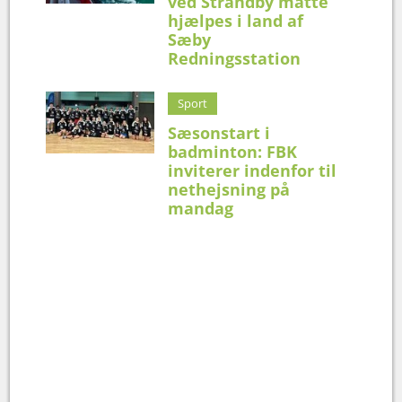
ved Strandby måtte
hjælpes i land af
Sæby
Redningsstation
Sport
Sæsonstart i
badminton: FBK
inviterer indenfor til
nethejsning på
mandag