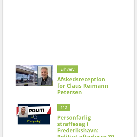
Erhverv
Afskedsreception
for Claus Reimann
Petersen
112
Personfarlig
straffesag i
Frederikshavn:
Politiet efterlyser 30-