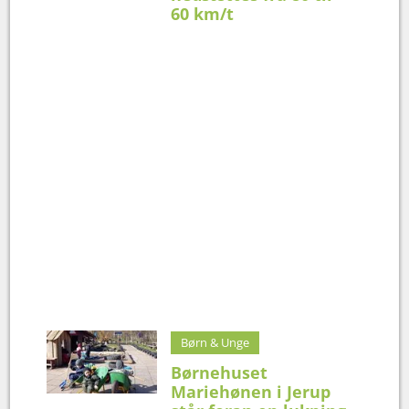
60 km/t
Børn & Unge
Børnehuset
Mariehønen i Jerup