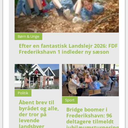
Børn & Unge
Efter en fantastisk Landslejr 2026: FDF
Frederikshavn 1 indleder ny sæson
Politik
Sport
Åbent brev til
byrådet og alle,
Bridge boomer i
der tror på
Frederikshavn: 96
levende
deltagere tilmeldt
landsbyer
jubilæumsturnering