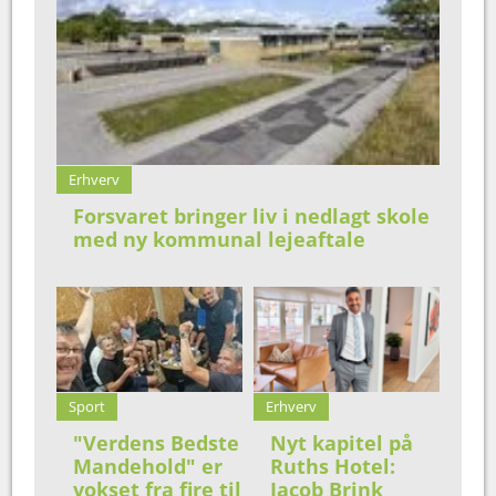
Erhverv
Forsvaret bringer liv i nedlagt skole
med ny kommunal lejeaftale
Sport
Erhverv
"Verdens Bedste
Nyt kapitel på
Mandehold" er
Ruths Hotel:
vokset fra fire til
Jacob Brink