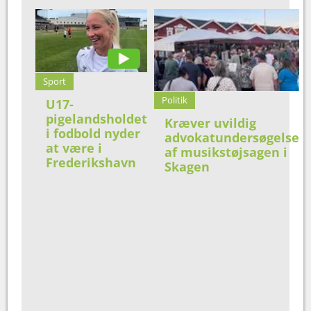
Sport
Politik
U17-
pigelandsholdet
Kræver uvildig
i fodbold nyder
advokatundersøgelse
at være i
af musikstøjsagen i
Frederikshavn
Skagen