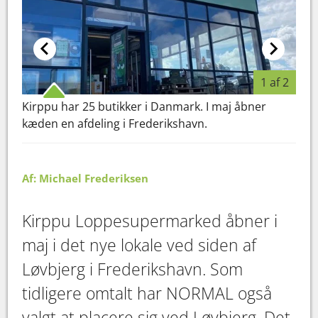
1 af 2
Kirppu har 25 butikker i Danmark. I maj åbner
Kirp
kæden en afdeling i Frederikshavn.
NORM
Af: Michael Frederiksen
Kirppu Loppesupermarked åbner i
maj i det nye lokale ved siden af
Løvbjerg i Frederikshavn. Som
tidligere omtalt har NORMAL også
valgt at placere sig ved Løvbjerg. Det