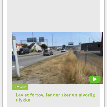
Erhverv
Lav et fortov, før der sker en alvorlig
ulykke