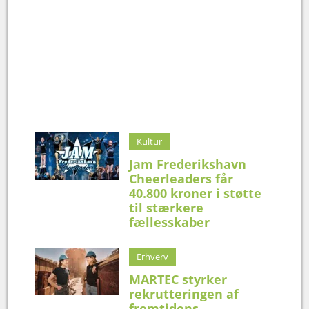
Kultur
Jam Frederikshavn
Cheerleaders får
40.800 kroner i støtte
til stærkere
fællesskaber
Erhverv
MARTEC styrker
rekrutteringen af
fremtidens