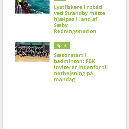
Lystfiskere i robåd
ved Strandby måtte
hjælpes i land af
Sæby
Redningsstation
Sport
Sæsonstart i
badminton: FBK
inviterer indenfor til
nethejsning på
mandag