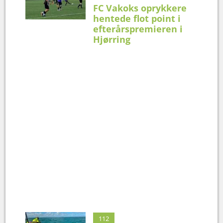
FC Vakoks oprykkere
hentede flot point i
efterårspremieren i
Hjørring
112