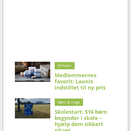
Erhverv
Medlemmernes
favorit: Launis
indstillet til ny pris
Børn & Unge
Skolestart: 516 børn
begynder i skole –
hjælp dem sikkert
på vej