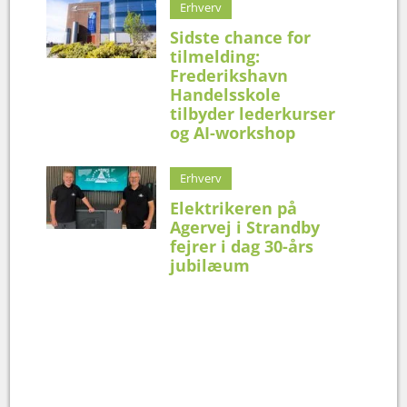
Erhverv
Sidste chance for
tilmelding:
Frederikshavn
Handelsskole
tilbyder lederkurser
og AI-workshop
Erhverv
Elektrikeren på
Agervej i Strandby
fejrer i dag 30-års
jubilæum