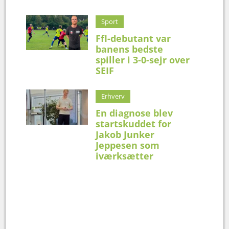
Sport
FfI-debutant var
banens bedste
spiller i 3-0-sejr over
SEIF
Erhverv
En diagnose blev
startskuddet for
Jakob Junker
Jeppesen som
iværksætter