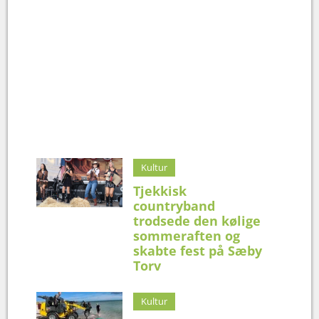
Kultur
Tjekkisk
countryband
trodsede den kølige
sommeraften og
skabte fest på Sæby
Torv
Kultur