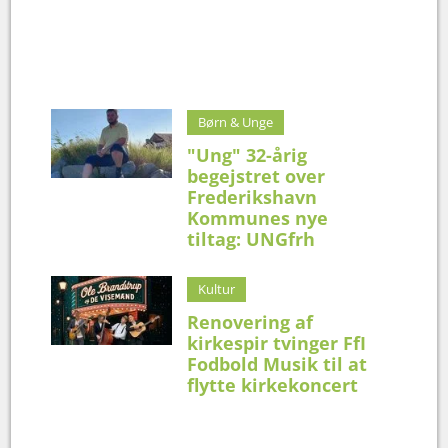
Børn & Unge
"Ung" 32-årig
begejstret over
Frederikshavn
Kommunes nye
tiltag: UNGfrh
Kultur
Renovering af
kirkespir tvinger FfI
Fodbold Musik til at
flytte kirkekoncert