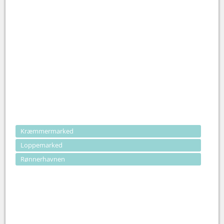
Kræmmermarked
Loppemarked
Rønnerhavnen