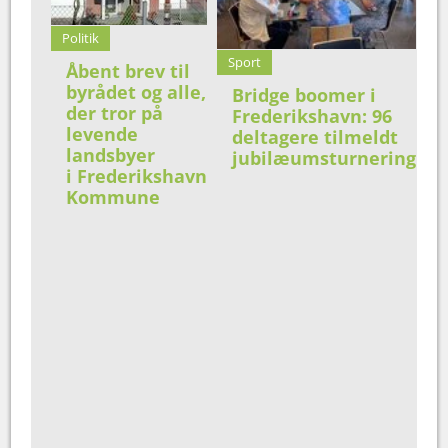
Politik
Sport
Åbent brev til
byrådet og alle,
Bridge boomer i
der tror på
Frederikshavn: 96
levende
deltagere tilmeldt
landsbyer
jubilæumsturnering
i Frederikshavn
Kommune