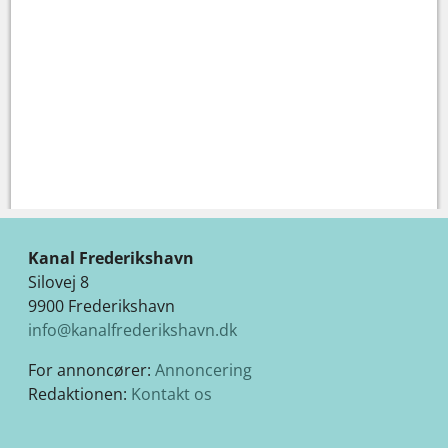
Kanal Frederikshavn
Silovej 8
9900 Frederikshavn
info@kanalfrederikshavn.dk
For annoncører:
Annoncering
Redaktionen:
Kontakt os