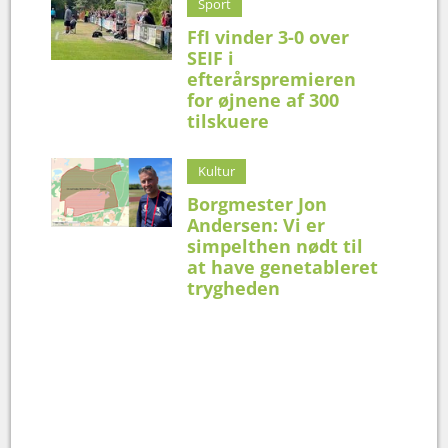
Sport
FfI vinder 3-0 over
SEIF i
efterårspremieren
for øjnene af 300
tilskuere
Kultur
Borgmester Jon
Andersen: Vi er
simpelthen nødt til
at have genetableret
trygheden