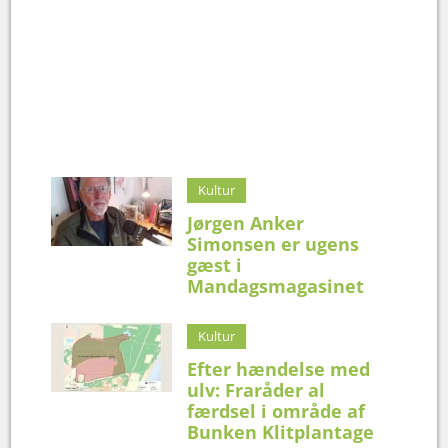
Kultur
Jørgen Anker
Simonsen er ugens
gæst i
Mandagsmagasinet
Kultur
Efter hændelse med
ulv: Fraråder al
færdsel i område af
Bunken Klitplantage