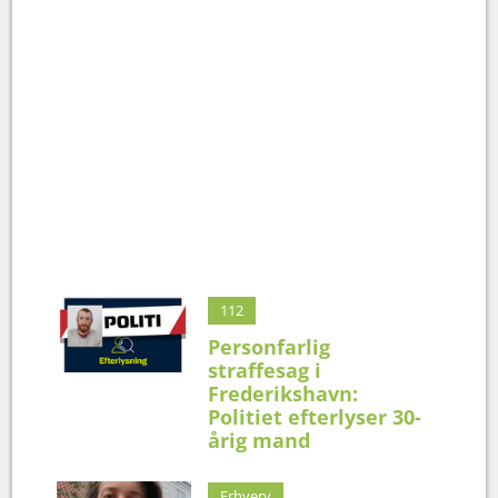
112
Personfarlig
straffesag i
Frederikshavn:
Politiet efterlyser 30-
årig mand
Erhverv