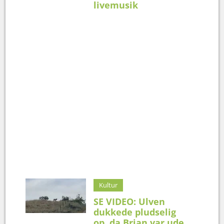
livemusik
Kultur
SE VIDEO: Ulven
dukkede pludselig
op, da Brian var ude