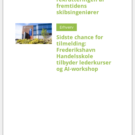
fremtidens
skibsingeniører
Erhverv
Sidste chance for
tilmelding:
Frederikshavn
Handelsskole
tilbyder lederkurser
og AI-workshop