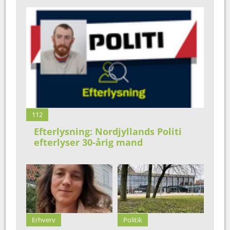
112
Efterlysning: Nordjyllands Politi
efterlyser 30-årig mand
Erhverv
Politik