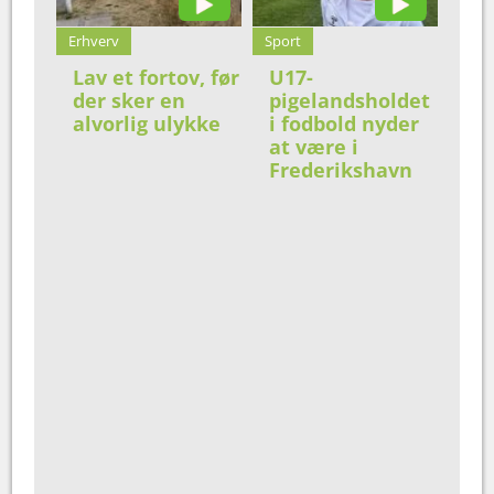
Erhverv
Sport
Lav et fortov, før
U17-
der sker en
pigelandsholdet
alvorlig ulykke
i fodbold nyder
at være i
Frederikshavn