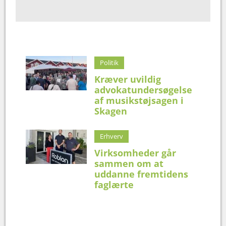
Politik
Kræver uvildig
advokatundersøgelse
af musikstøjsagen i
Skagen
Erhverv
Virksomheder går
sammen om at
uddanne fremtidens
faglærte