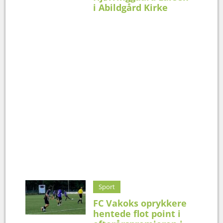
i Abildgård Kirke
Sport
FC Vakoks oprykkere
hentede flot point i