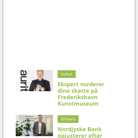
Kultur
Ekspert vurderer
dine skatte på
Frederikshavn
Kunstmuseum
Erhverv
Nordjyske Bank
opjusterer efter