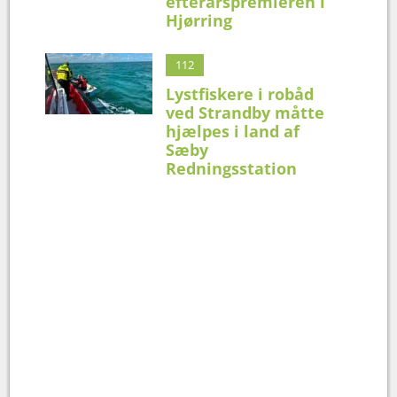
efterårspremieren i
Hjørring
112
Lystfiskere i robåd
ved Strandby måtte
hjælpes i land af
Sæby
Redningsstation