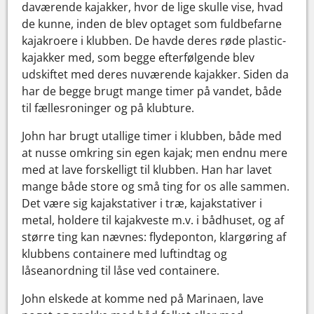
daværende kajakker, hvor de lige skulle vise, hvad
de kunne, inden de blev optaget som fuldbefarne
kajakroere i klubben. De havde deres røde plastic-
kajakker med, som begge efterfølgende blev
udskiftet med deres nuværende kajakker. Siden da
har de begge brugt mange timer på vandet, både
til fællesroninger og på klubture.
John har brugt utallige timer i klubben, både med
at nusse omkring sin egen kajak; men endnu mere
med at lave forskelligt til klubben. Han har lavet
mange både store og små ting for os alle sammen.
Det være sig kajakstativer i træ, kajakstativer i
metal, holdere til kajakveste m.v. i bådhuset, og af
større ting kan nævnes: flydeponton, klargøring af
klubbens containere med luftindtag og
låseanordning til låse ved containere.
John elskede at komme ned på Marinaen, lave