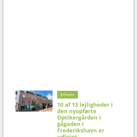
Erhverv
10 af 13 lejligheder i
den nyopførte
Optikergården i
gågaden i
Frederikshavn er
udlejet