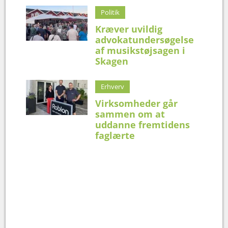
Politik
Kræver uvildig
advokatundersøgelse
af musikstøjsagen i
Skagen
Erhverv
Virksomheder går
sammen om at
uddanne fremtidens
faglærte