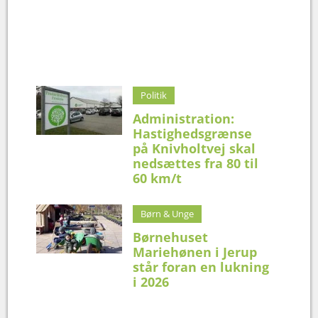
Politik
Administration:
Hastighedsgrænse
på Knivholtvej skal
nedsættes fra 80 til
60 km/t
Børn & Unge
Børnehuset
Mariehønen i Jerup
står foran en lukning
i 2026