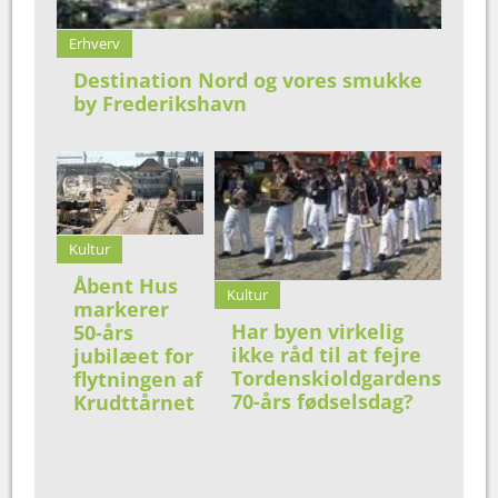
Erhverv
Destination Nord og vores smukke
by Frederikshavn
Kultur
Åbent Hus
Kultur
markerer
Har byen virkelig
50-års
ikke råd til at fejre
jubilæet for
Tordenskioldgardens
flytningen af
70-års fødselsdag?
Krudttårnet