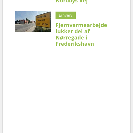
Nordbys Vej
Erhverv
Fjernvarmearbejde
lukker del af
Nørregade i
Frederikshavn