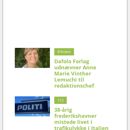
Erhverv
Dafolo Forlag
udnævner Anne
Marie Vinther
Lemuchi til
redaktionschef
112
38-årig
frederikshavner
mistede livet i
trafikulykke i Italien