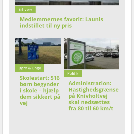
Erhverv
Medlemmernes favorit: Launis
indstillet til ny pris
Børn & Unge
Politik
Skolestart: 516
Administration:
børn begynder
Hastighedsgrænse
i skole – hjælp
på Knivholtvej
dem sikkert på
skal nedsættes
vej
fra 80 til 60 km/t