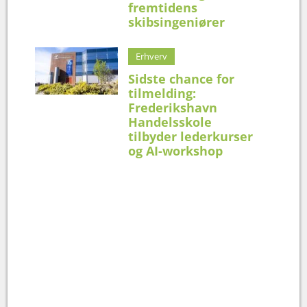
fremtidens
skibsingeniører
Erhverv
Sidste chance for
tilmelding:
Frederikshavn
Handelsskole
tilbyder lederkurser
og AI-workshop