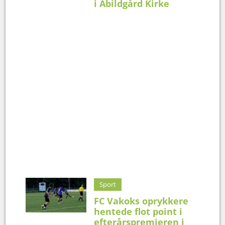
i Abildgård Kirke
Sport
FC Vakoks oprykkere
hentede flot point i
efterårspremieren i