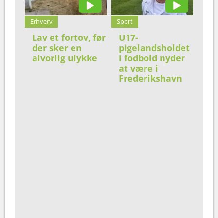
Erhverv
Sport
Lav et fortov, før
U17-
der sker en
pigelandsholdet
alvorlig ulykke
i fodbold nyder
at være i
Frederikshavn