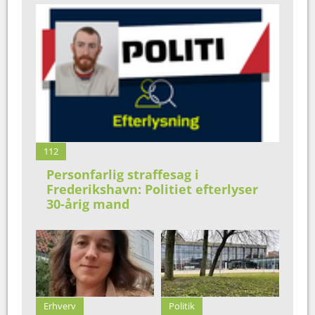
112
Personfarlig straffesag i
Frederikshavn: Politiet efterlyser
30-årig mand
Erhverv
Politik