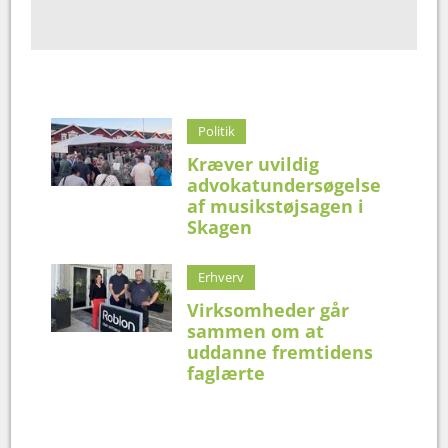
Politik
Kræver uvildig
advokatundersøgelse
af musikstøjsagen i
Skagen
Erhverv
Virksomheder går
sammen om at
uddanne fremtidens
faglærte