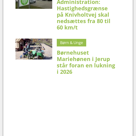
Administration:
Hastighedsgrænse
på Knivholtvej skal
nedsættes fra 80 til
60 km/t
Børn & Unge
Børnehuset
Mariehønen i Jerup
står foran en lukning
i 2026