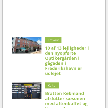
Erhverv
10 af 13 lejligheder i
den nyopførte
Optikergården i
gågaden i
Frederikshavn er
udlejet
Kultur
Bratten Købmand
afslutter sæsonen
med aftenbuffet og