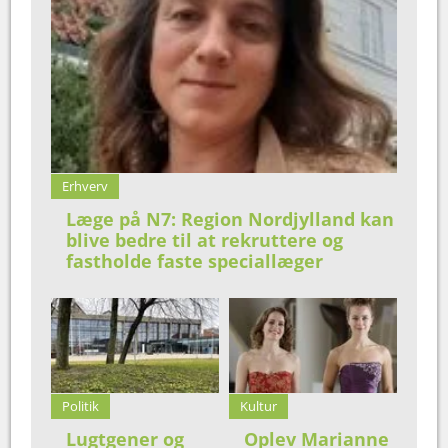
Erhverv
Læge på N7: Region Nordjylland kan
blive bedre til at rekruttere og
fastholde faste speciallæger
Politik
Kultur
Lugtgener og
Oplev Marianne