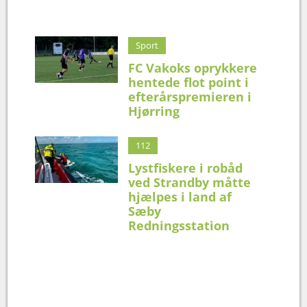
Sport
FC Vakoks oprykkere
hentede flot point i
efterårspremieren i
Hjørring
112
Lystfiskere i robåd
ved Strandby måtte
hjælpes i land af
Sæby
Redningsstation