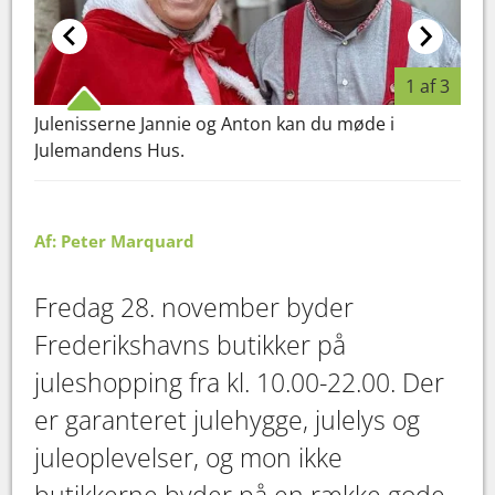
1 af 3
Julenisserne Jannie og Anton kan du møde i
Den
Julemandens Hus.
Sne
Mic
Af: Peter Marquard
Fredag 28. november byder
Frederikshavns butikker på
juleshopping fra kl. 10.00-22.00. Der
er garanteret julehygge, julelys og
juleoplevelser, og mon ikke