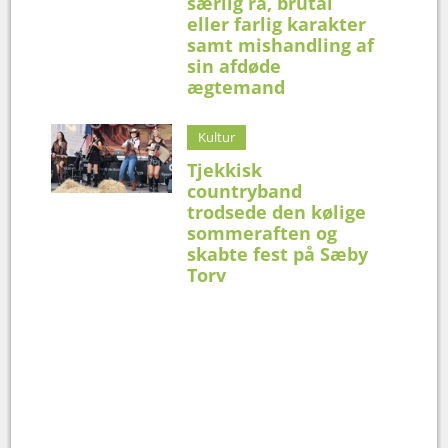
særlig rå, brutal
eller farlig karakter
samt mishandling af
sin afdøde
ægtemand
Kultur
Tjekkisk
countryband
trodsede den kølige
sommeraften og
skabte fest på Sæby
Torv