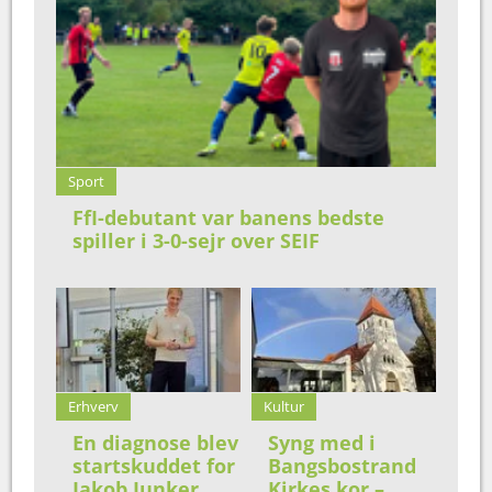
Sport
FfI-debutant var banens bedste
spiller i 3-0-sejr over SEIF
Erhverv
Kultur
En diagnose blev
Syng med i
startskuddet for
Bangsbostrand
Jakob Junker
Kirkes kor –