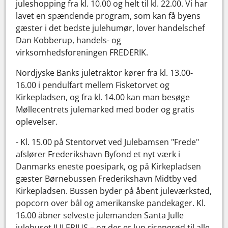
juleshopping fra kl. 10.00 og helt til kl. 22.00. Vi har
lavet en spændende program, som kan få byens
gæster i det bedste julehumør, lover handelschef
Dan Kobberup, handels- og
virksomhedsforeningen FREDERIK.
Nordjyske Banks juletraktor kører fra kl. 13.00-
16.00 i pendulfart mellem Fisketorvet og
Kirkepladsen, og fra kl. 14.00 kan man besøge
Møllecentrets julemarked med boder og gratis
oplevelser.
- Kl. 15.00 på Stentorvet ved Julebamsen "Frede"
afslører Frederikshavn Byfond et nyt værk i
Danmarks eneste poesipark, og på Kirkepladsen
gæster Børnebussen Frederikshavn Midtby ved
Kirkepladsen. Bussen byder på åbent juleværksted,
popcorn over bål og amerikanske pandekager. Kl.
16.00 åbner selveste julemanden Santa Julle
julehuset JULERIUS – og der er lun risengrød til alle