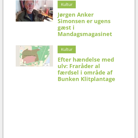
Kultur
Jørgen Anker
Simonsen er ugens
gæst i
Mandagsmagasinet
Kultur
Efter hændelse med
ulv: Fraråder al
færdsel i område af
Bunken Klitplantage