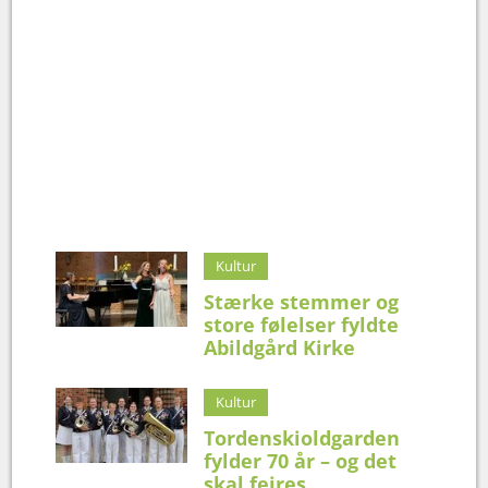
Kultur
Stærke stemmer og
store følelser fyldte
Abildgård Kirke
Kultur
Tordenskioldgarden
fylder 70 år – og det
skal fejres