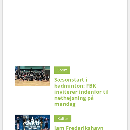
Sport
Sæsonstart i
badminton: FBK
inviterer indenfor til
nethejsning på
mandag
Kultur
Jam Frederikshavn