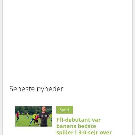
Seneste nyheder
Sport
FfI-debutant var
banens bedste
spiller i 3-0-sejr over