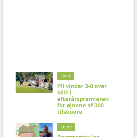
Sport
FfI vinder 3-0 over
SEIF i
efterårspremieren
for øjnene af 300
tilskuere
Kultur