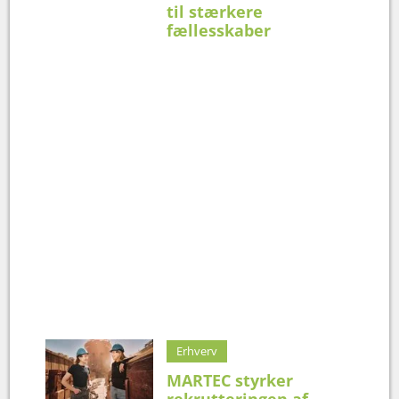
til stærkere
fællesskaber
Erhverv
MARTEC styrker
rekrutteringen af