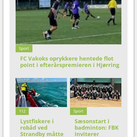
Sport
FC Vakoks oprykkere hentede flot
point i efterårspremieren i Hjørring
112
Sport
Lystfiskere i
Sæsonstart i
robåd ved
badminton: FBK
Strandby måtte
inviterer