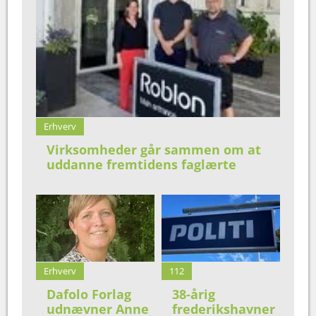
Erhverv
Virksomheder går sammen om at
uddanne fremtidens faglærte
Erhverv
112
Dafolo Forlag
38-årig
udnævner Anne
frederikshavner