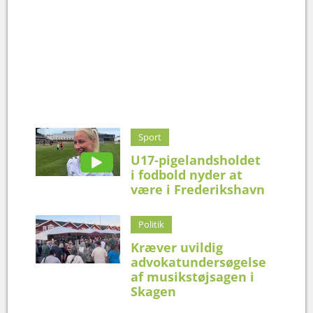
Sport
U17-pigelandsholdet
i fodbold nyder at
være i Frederikshavn
Politik
Kræver uvildig
advokatundersøgelse
af musikstøjsagen i
Skagen