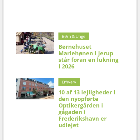
Børn & Unge
Børnehuset
Mariehønen i Jerup
står foran en lukning
i 2026
Erhverv
10 af 13 lejligheder i
den nyopførte
Optikergården i
gågaden i
Frederikshavn er
udlejet