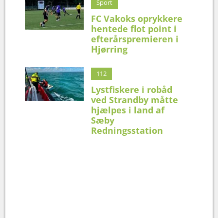
Sport
FC Vakoks oprykkere
hentede flot point i
efterårspremieren i
Hjørring
112
Lystfiskere i robåd
ved Strandby måtte
hjælpes i land af
Sæby
Redningsstation