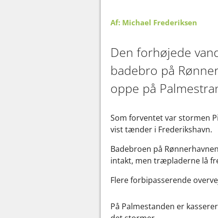
Af: Michael Frederiksen
Den forhøjede vand
badebro på Rønnerh
oppe på Palmestra
Som forventet var stormen Pi
vist tænder i Frederikshavn.
Badebroen på Rønnerhavnen, s
intakt, men træpladerne lå fr
Flere forbipasserende overv
På Palmestanden er kasserer i
det stormer.