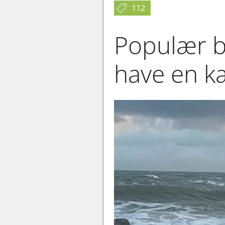
112
Populær b
have en kæ