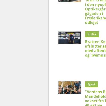
i den nyop
Optikergår
gågaden i
Frederiksh
udlejet
Kultur
Bratten K
afslutter 
med aftenb
og livemus
Sport
"Verdens B
Mandehold
vokset fra f
40 aktive