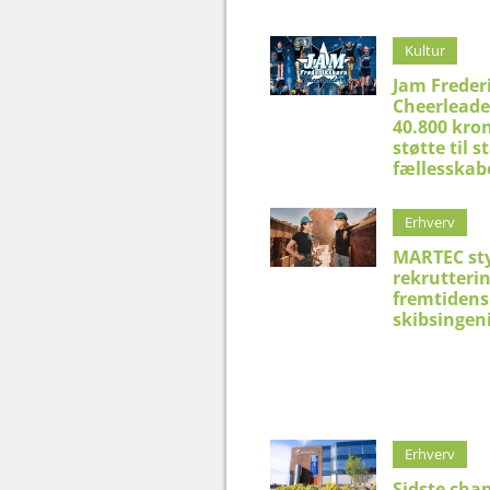
Kultur
Jam Freder
Cheerleade
40.800 kron
støtte til 
fællesskab
Erhverv
MARTEC st
rekrutteri
fremtidens
skibsingen
Erhverv
Sidste chan