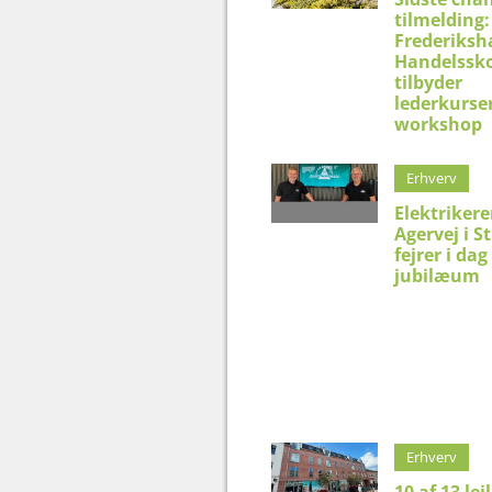
tilmelding:
Frederiksh
Handelssko
tilbyder
lederkurser
workshop
Erhverv
Elektriker
Agervej i S
fejrer i dag
jubilæum
Erhverv
10 af 13 lej