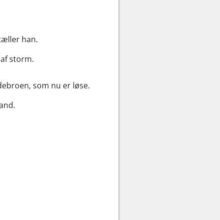
tæller han.
af storm.
debroen, som nu er løse.
vand.