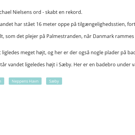
ichael Nielsens ord - skabt en rekord.
t vandet har stået 16 meter oppe på tilgængelighedsstien, for
alt, som det plejer på Palmestranden, når Danmark rammes 
ligledes meget højt, og her er der også nogle plader på ba
står vandet ligeledes højt i Sæby. Her er en badebro under 
n
Neppens Havn
Sæby