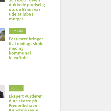
dukkede pludselig
op, da Brian var
ude at løbe i
morges
Erhverv
Forsvaret bringer
liv i nedlagt skole
med ny
kommunal
lejeaftale
Kultur
Ekspert vurderer
dine skatte på
Frederikshavn
Kunstmuseum