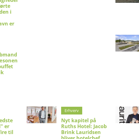
førte
den i
avn er
øbmand
sæsonen
uffet
ik
Erhverv
edste
Nyt kapitel på
" er
Ruths Hotel: Jacob
ire til
Brink Lauridsen
bliver hotelchef