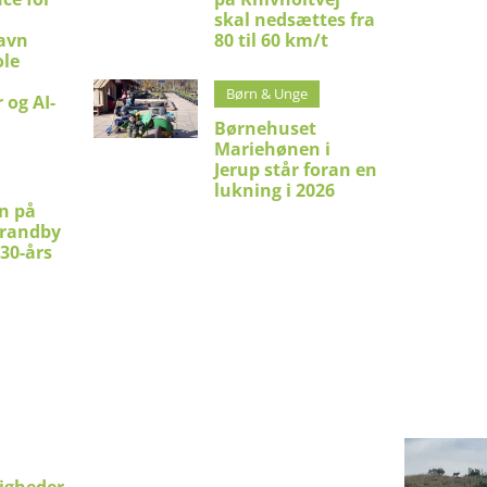
skal nedsættes fra
avn
80 til 60 km/t
le
Børn & Unge
 og AI-
Børnehuset
Mariehønen i
Jerup står foran en
lukning i 2026
en på
trandby
 30-års
ligheder