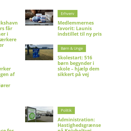
Erhverv
ikshavn
Medlemmernes
rs får
favorit: Launis
er i
indstillet til ny pris
stærkere
er
Børn & Unge
Skolestart: 516
børn begynder i
yrker
skole – hjælp dem
ngen af
sikkert på vej
iører
Politik
Administration:
Hastighedsgrænse
ce for
på Knivholtvej