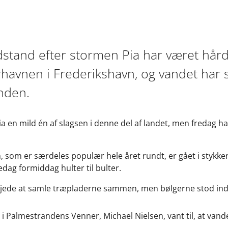
stand efter stormen Pia har været hår
avnen i Frederikshavn, og vandet har s
nden.
a en mild én af slagsen i denne del af landet, men fredag 
om er særdeles populær hele året rundt, er gået i stykker
edag formiddag hulter til bulter.
ejede at samle træpladerne sammen, men bølgerne stod ind
 Palmestrandens Venner, Michael Nielsen, vant til, at vandet 