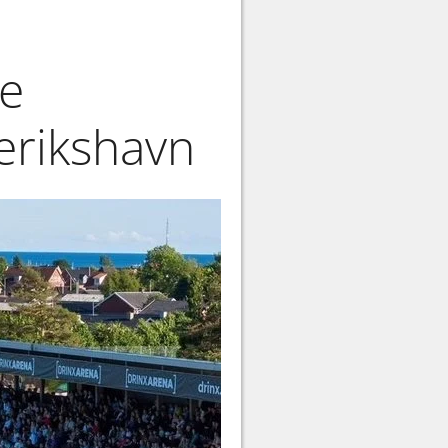
re
derikshavn