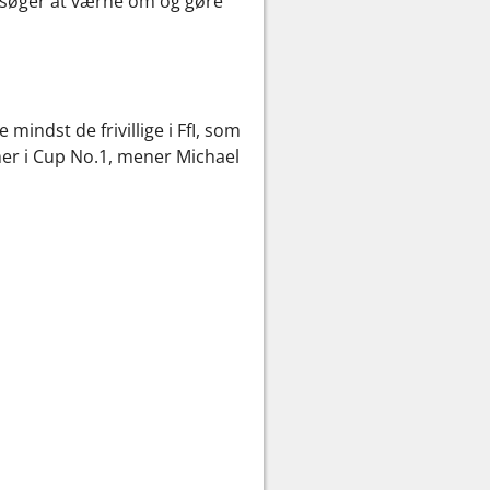
orsøger at værne om og gøre
indst de frivillige i FfI, som
mmer i Cup No.1, mener Michael