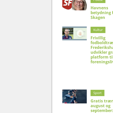
Havnens
betydning 
Skagen
Kultur
Frivillig
fodboldtræ
Frederiksh
udvikler gr
platform ti
foreningsli
Sport
Gratis træn
august og
september