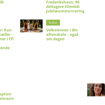
00
Frederikshavn: 96
deltagere tilmeldt
jubilæumsturnering
Kultur
er: Kun
Velkommen i din
æller -
aftenskole – også
er i FfI
om dagen
dende
eption
Reimann