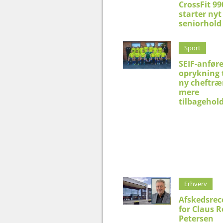
CrossFit 99
starter nyt
seniorhold
Sport
SEIF-anfør
oprykning t
ny cheftræn
mere
tilbagehol
Erhverv
Afskedsrec
for Claus 
Petersen