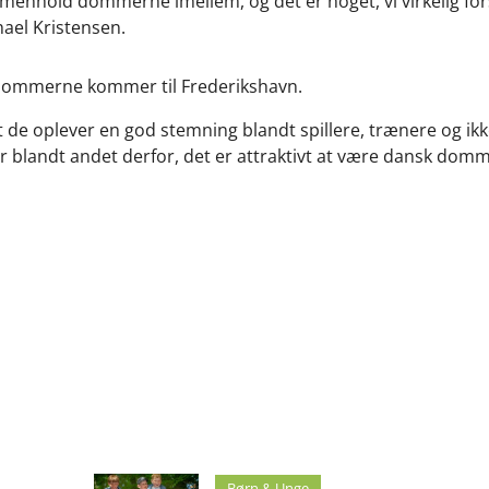
mmenhold dommerne imellem, og det er noget, vi virkelig f
hael Kristensen.
r dommerne kommer til Frederikshavn.
de oplever en god stemning blandt spillere, trænere og ikke m
 er blandt andet derfor, det er attraktivt at være dansk do
Børn & Unge