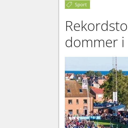
Sport
Rekordstor
dommer i å