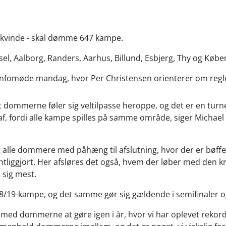
vinde - skal dømme 647 kampe.
l, Aalborg, Randers, Aarhus, Billund, Esbjerg, Thy og Køb
l infomøde mandag, hvor Per Christensen orienterer om reg
, at dommerne føler sig veltilpasse heroppe, og det er en t
l af, fordi alle kampe spilles på samme område, siger Michael
 alle dommere med påhæng til afslutning, hvor der er bøffer
liggjort. Her afsløres det også, hvem der løber med den kna
sig mest.
8/19-kampe, og det samme gør sig gældende i semifinaler og 
e med dommerne at gøre igen i år, hvor vi har oplevet rekord