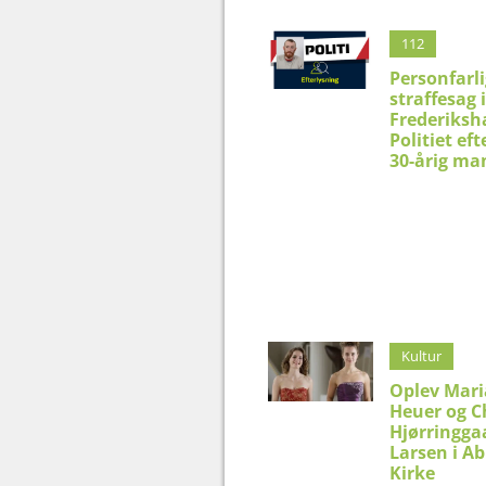
112
Personfarli
straffesag i
Frederiksh
Politiet eft
30-årig ma
Kultur
Oplev Mar
Heuer og C
Hjørringga
Larsen i Ab
Kirke