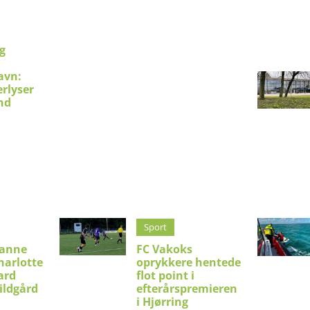
g
avn:
erlyser
nd
Sport
ianne
FC Vakoks
harlotte
oprykkere hentede
ard
flot point i
ildgård
efterårspremieren
i Hjørring