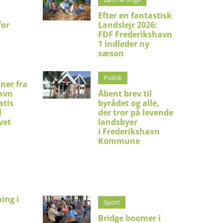
Efter en fantastisk
for
Landslejr 2026:
FDF Frederikshavn
1 indleder ny
sæson
Politik
ner fra
avn
Åbent brev til
atis
byrådet og alle,
l
der tror på levende
vet
landsbyer
i Frederikshavn
Kommune
ing i
Sport
:
Bridge boomer i