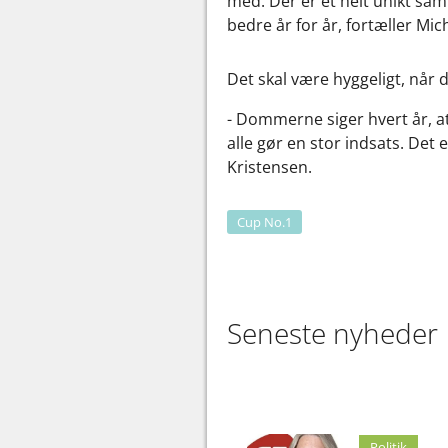
med. Der er et helt unikt sa
bedre år for år, fortæller Mic
Det skal være hyggeligt, nå
- Dommerne siger hvert år, at 
alle gør en stor indsats. Det
Kristensen.
Cup No.1
Seneste nyheder
Politik