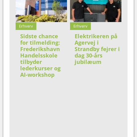
Erhverv
Erhverv
Sidste chance
Elektrikeren på
for tilmelding:
Agervej i
Frederikshavn
Strandby fejrer i
Handelsskole
dag 30-års
tilbyder
jubilæum
lederkurser og
AI-workshop