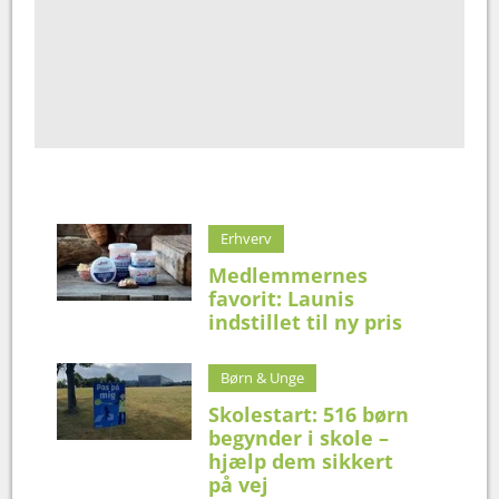
Erhverv
Medlemmernes
favorit: Launis
indstillet til ny pris
Børn & Unge
Skolestart: 516 børn
begynder i skole –
hjælp dem sikkert
på vej