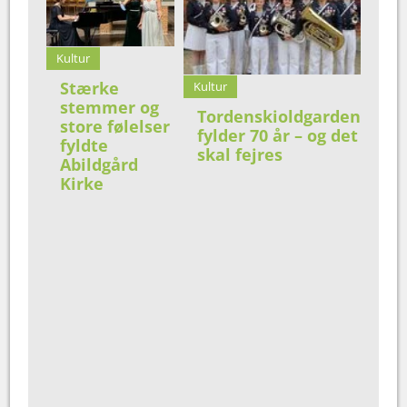
Kultur
Stærke
Kultur
stemmer og
Tordenskioldgarden
store følelser
fylder 70 år – og det
fyldte
skal fejres
Abildgård
Kirke