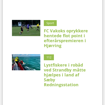
Sport
FC Vakoks oprykkere
hentede flot point i
efterårspremieren i
Hjørring
112
Lystfiskere i robåd
ved Strandby måtte
hjælpes i land af
Sæby
Redningsstation