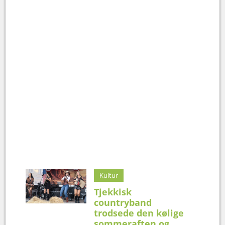
Kultur
Tjekkisk
countryband
trodsede den kølige
sommeraften og